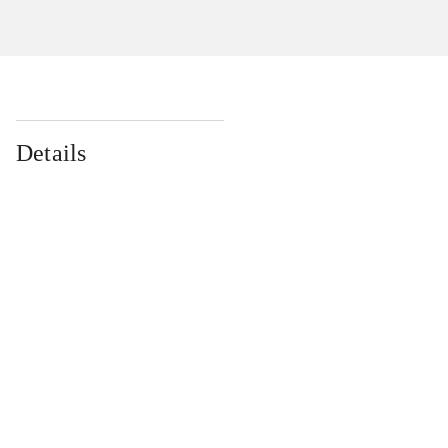
Details
...
...
...
...
...
...
...
...
...
...
...
...