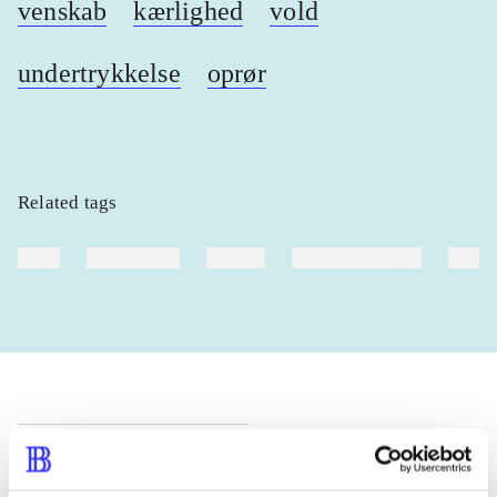
venskab
kærlighed
vold
undertrykkelse
oprør
Related tags
heste
børnebøger
ridning
hestesygdomme
vokal
Periodica
The article is a part of