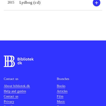
Lydbog (cd)
2015
Contact us
Branches
About bibliotek.dk
Books
Help and guides
Articles
Contact us
Film
Privacy
Music