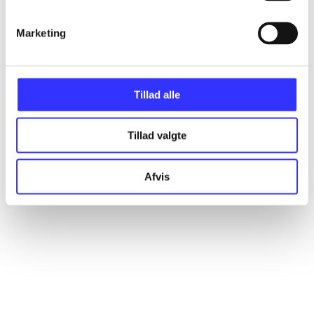
Marketing
Articles
All registered articles grouped by issue
Tillad alle
...
Tillad valgte
...
Afvis
...
...
...