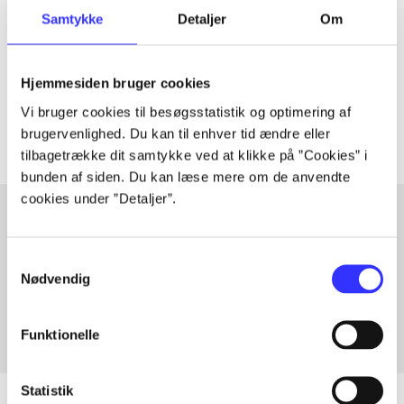
Samtykke
Detaljer
Om
lorem ipsum dolor sit amet ...
Tidsskrift
Hjemmesiden bruger cookies
The articles in
are frequently about
Vi bruger cookies til besøgsstatistik og optimering af
brugervenlighed. Du kan til enhver tid ændre eller
tilbagetrække dit samtykke ved at klikke på ”Cookies” i
bunden af siden. Du kan læse mere om de anvendte
cookies under ”Detaljer”.
Articles with same topics
Samtykkevalg
Nødvendig
In
Funktionelle
Statistik