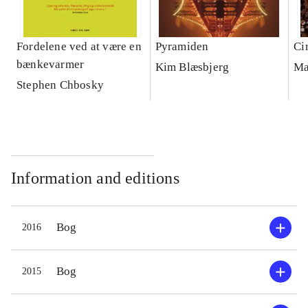
Fordelene ved at være en
Pyramiden
Ci
bænkevarmer
Kim Blæsbjerg
Ma
Stephen Chbosky
Information and editions
Bog
2016
Bog
2015