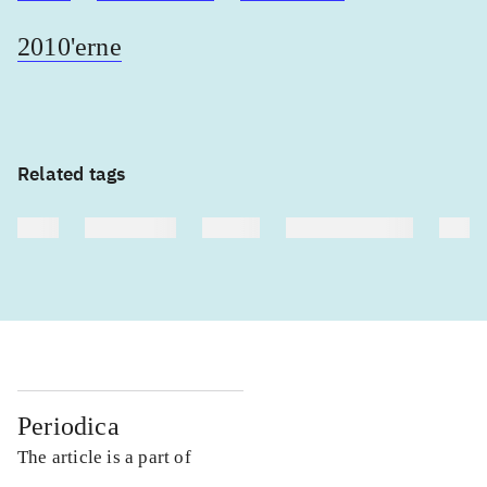
2010'erne
Related tags
heste
børnebøger
ridning
hestesygdomme
vokal
Periodica
The article is a part of