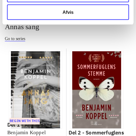
Afvis
Annas sang
Go to series
BEGIN WITH THIS
Del 1 -
Annas sang
Del 2 -
Sommerfuglens
Benjamin Koppel