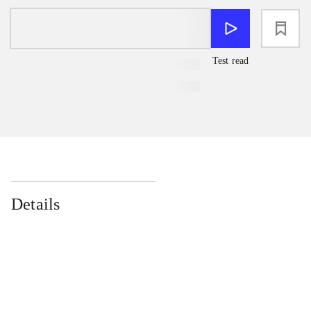
loading
Test read
Details
...
...
...
...
...
...