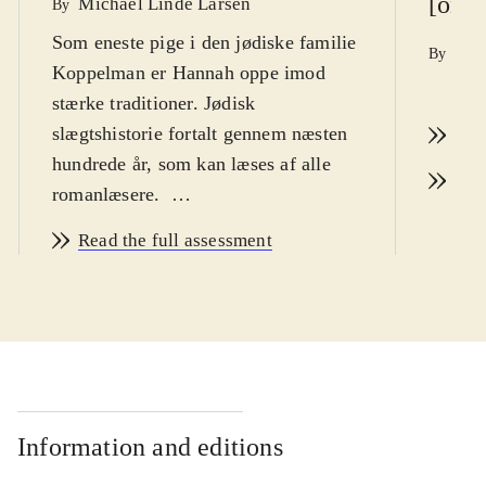
[onli
Michael Linde Larsen
By
Som eneste pige i den jødiske familie
Bri
By
Koppelman er Hannah oppe imod
d. 7
stærke traditioner. Jødisk
slægtshistorie fortalt gennem næsten
Rea
hundrede år, som kan læses af alle
Rea
romanlæsere
.
Hannah vokser op i 1930'ernes
Read the full assessment
København. Hun er den mindste i en
søskendeflok på fem med fire
storebrødre og en dominerende mor,
der vogter over familiens ry og deres
jødiske slægt. Efter at alle brødrene
har sat sig op imod de arrangerede
ægteskaber og har giftet sig "ikke-
Information and editions
jødisk" er der høje forventninger til