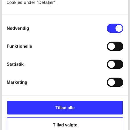
cookies under ”Detaljer”.
Articles
All registered articles grouped by issue
Samtykkevalg
Nødvendig
...
Funktionelle
...
Statistik
...
Marketing
...
Tillad alle
...
Tillad valgte