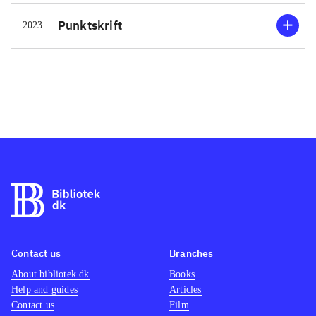
farverige jødiske familie og alle dens
Punktskrift
2023
personer. Koppel beskæftiger sig med
temaer som pligt, ansvar, krig og
kærlighed som den lindrende kraft.
Og selv om det kan være svært at
forstå nogle af Hannahs valg, skal
romanen nok blive læst af mange, der
vil elske den historiske ramme og
leve sig ind i Hannahs liv
.
Forladtheden
En engel bag øret
af
Elisabeth Åsbrink og En engel bag
øret af Sally Altschuler har også
begge store jødiske familier som
Contact us
Branches
omdrejningspunkt
Forladtheden af
About bibliotek.dk
Books
Elisabeth Åsbrink og
af Sally
Help and guides
Articles
Altschuler har også begge store
Contact us
Film