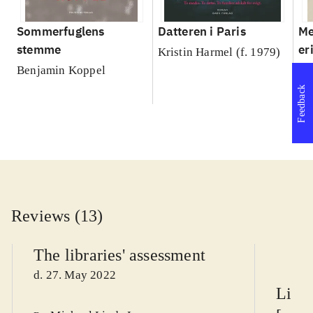
Sommerfuglens
Datteren i Paris
Me
stemme
er
Kristin Harmel (f. 1979)
Benjamin Koppel
Mo
(f
Feedback
Reviews (13)
The libraries' assessment
d. 27. May 2022
Litte