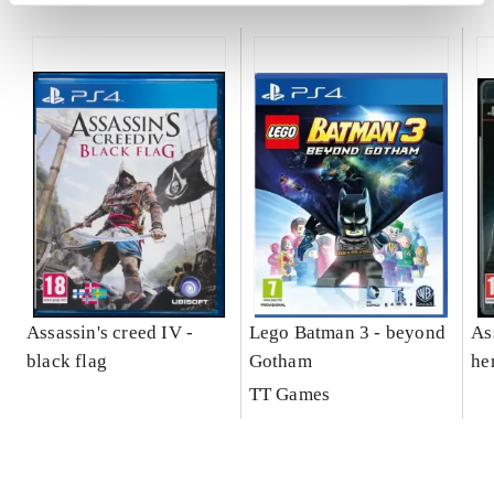
Assassin's creed IV -
Lego Batman 3 - beyond
As
black flag
Gotham
he
TT Games