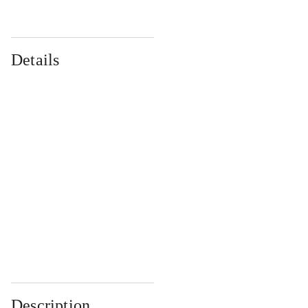
Details
...
...
...
...
...
...
...
...
...
...
...
...
Description