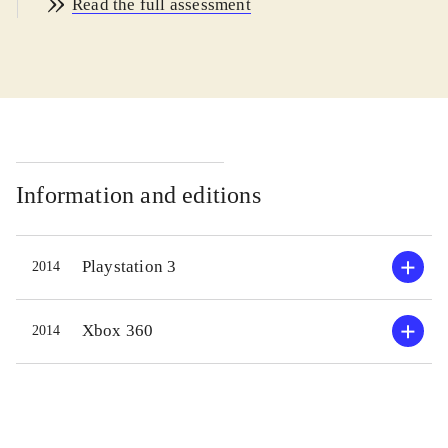
Read the full assessment
Cormac som før var snigmorder for
det hemmelige Broderskab men som
er skiftet til dødsfjenderne
Tempelridderne. Spillet er
missionsbaseret i en åben verden til
lands og til vands med fjender som
skal nedkæmpes, venner som skal
Information and editions
befries osv. Snigeri er stadig vigtig
for lejemorderne men det er
Playstation 3
2014
nedprioriteret til fordel for et mere
action-orienteret spil. Grafikken i
spillet er virkelig flot og lydsiden for
Xbox 360
2014
det meste god. Afslutter serien på
Playstation 3 og Xbox 360 inden den
fortsætter på den nye generation af
konsoller
.