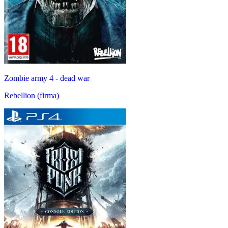
Zombie army 4 - dead war
Rebellion (firma)