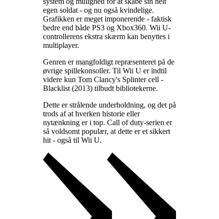
system og mulighed for at skabe sin helt
egen soldat - og nu også kvindelige.
Grafikken er meget imponerende - faktisk
bedre end både PS3 og Xbox360. Wii U-
controllerens ekstra skærm kan benyttes i
multiplayer
.
Genren er mangfoldigt repræsenteret på de
øvrige spillekonsoller. Til Wii U er indtil
videre kun Tom Clancy's Splinter cell -
Blacklist (2013) tilbudt bibliotekerne
.
Dette er strålende underholdning, og det på
trods af at hverken historie eller
nytænkning er i top. Call of duty-serien er
så voldsomt populær, at dette er et sikkert
hit - også til Wii U
.