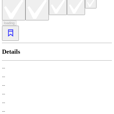
loading
Details
...
...
...
...
...
...