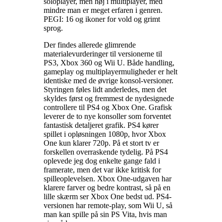
soloplayer, men høj i multiplayer, med
mindre man er meget erfaren i genren.
PEGI: 16 og ikoner for vold og grimt
sprog
.
Der findes allerede glimrende
materialevurderinger til versionerne til
PS3, Xbox 360 og Wii U. Både handling,
gameplay og multiplayermuligheder er helt
identiske med de øvrige konsol-versioner.
Styringen føles lidt anderledes, men det
skyldes først og fremmest de nydesignede
controllere til PS4 og Xbox One. Grafisk
leverer de to nye konsoller som forventet
fantastisk detaljeret grafik. PS4 kører
spillet i opløsningen 1080p, hvor Xbox
One kun klarer 720p. På et stort tv er
forskellen overraskende tydelig. På PS4
oplevede jeg dog enkelte gange fald i
framerate, men det var ikke kritisk for
spilleoplevelsen. Xbox One-udgaven har
klarere farver og bedre kontrast, så på en
lille skærm ser Xbox One bedst ud. PS4-
versionen har remote-play, som Wii U, så
man kan spille på sin PS Vita, hvis man