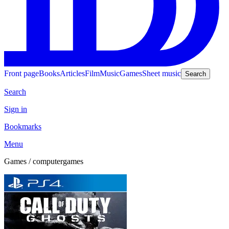
Front page
Books
Articles
Film
Music
Games
Sheet music
Search
Search
Sign in
Bookmarks
Menu
Games / computergames