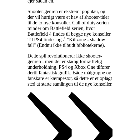
ejer sådan en
.
Shooter-genren er ekstremt populær, og
der vil hurtigt være et hav af shooter-titler
til de to nye konsoller. Call of duty-serien
minder om Battlefield-serien, hvor
Battlefield 4 findes til begge nye konsoller.
Til PS4 findes også "Killzone - shadow
fall" (Endnu ikke tilbudt bibliotekerne)
.
Dette spil revolutionerer ikke shooter-
genren - men det er stadig fortræffelig
underholdning. PS4 og Xbox One tilfører
dertil fantastisk grafik. Både målgruppe og
fanskare er kæmpestor, så dette er et oplagt
sted at starte samlingen til de nye konsoller
.