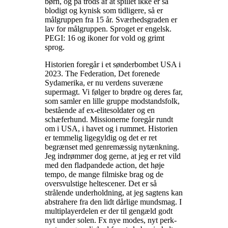
børn, og på trods af at spillet ikke er så
blodigt og kynisk som tidligere, så er
målgruppen fra 15 år. Sværhedsgraden er
lav for målgruppen. Sproget er engelsk.
PEGI: 16 og ikoner for vold og grimt
sprog
.
Historien foregår i et sønderbombet USA i
2023. The Federation, Det forenede
Sydamerika, er nu verdens suveræne
supermagt. Vi følger to brødre og deres far,
som samler en lille gruppe modstandsfolk,
bestående af ex-elitesoldater og en
schæferhund. Missionerne foregår rundt
om i USA, i havet og i rummet. Historien
er temmelig ligegyldig og det er ret
begrænset med genremæssig nytænkning.
Jeg indrømmer dog gerne, at jeg er ret vild
med den fladpandede action, det høje
tempo, de mange filmiske brag og de
oversvulstige heltescener. Det er så
strålende underholdning, at jeg sagtens kan
abstrahere fra den lidt dårlige mundsmag. I
multiplayerdelen er der til gengæld godt
nyt under solen. Fx nye modes, nyt perk-