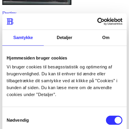
Destiny
Reviews (6)
Samtykke
Detaljer
Om
The libraries' assessment
Hjemmesiden bruger cookies
d. 19. Nov. 2013
Vi bruger cookies til besøgsstatistik og optimering af
By
brugervenlighed. Du kan til enhver tid ændre eller
By
tilbagetrække dit samtykke ved at klikke på ”Cookies” i
bunden af siden. Du kan læse mere om de anvendte
Thomas W Jensen
cookies under ”Detaljer”.
d. 19. Nov. 2013
PS3, Xbox 360. Vellykket first-person
Samtykkevalg
shooter fra Call of duty-franchisen. PEGI
16, målgruppe fra 15 år. Sværhedsgrad kan
Nødvendig
justeres på 4 niveauer. Sproget er engelsk
.