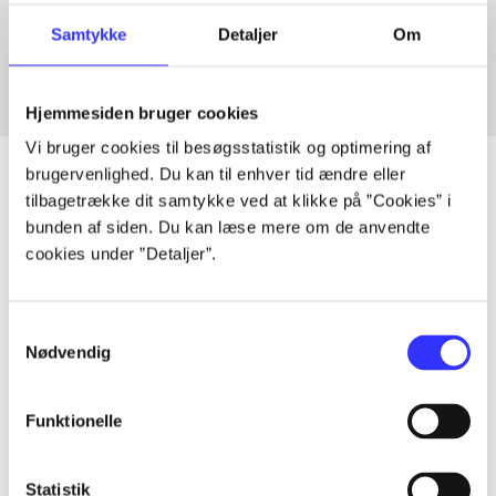
In
Samtykke
Detaljer
Om
Hjemmesiden bruger cookies
Vi bruger cookies til besøgsstatistik og optimering af
brugervenlighed. Du kan til enhver tid ændre eller
tilbagetrække dit samtykke ved at klikke på ”Cookies” i
bunden af siden. Du kan læse mere om de anvendte
Articles
cookies under ”Detaljer”.
All registered articles grouped by issue
Samtykkevalg
...
Nødvendig
...
Funktionelle
...
Statistik