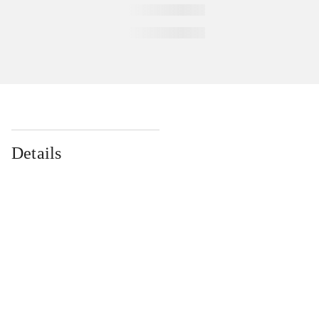
Details
...
...
...
...
...
...
...
...
...
...