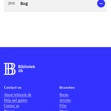
Bog
2016
Contact us
Branches
About bibliotek.dk
Books
Help and guides
Articles
Contact us
Film