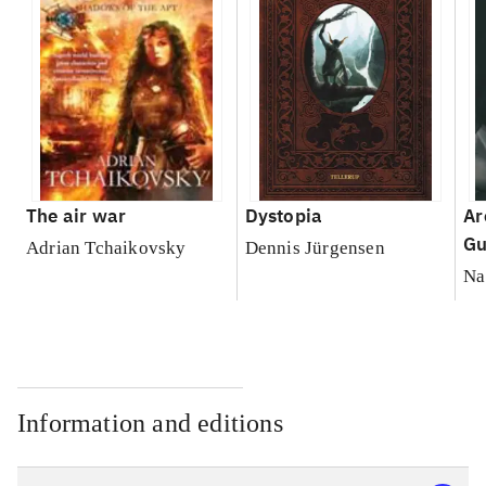
The air war
Dystopia
Ar
Gu
Adrian Tchaikovsky
Dennis Jürgensen
Na
Information and editions