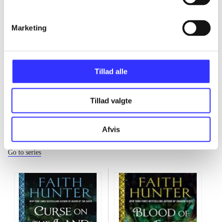
...
Marketing
...
Tillad alle
Tillad valgte
Afvis
A soulwood novel
Go to series