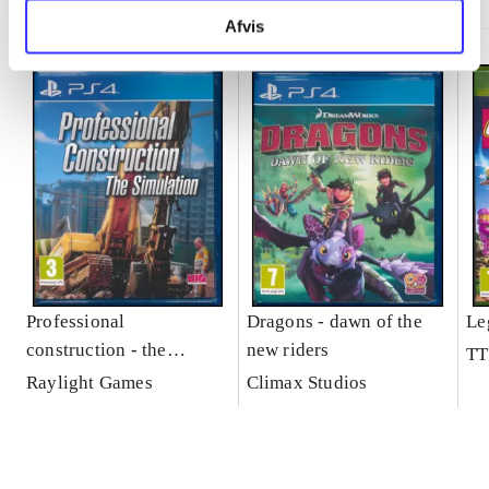
Afvis
Professional
Dragons - dawn of the
Le
construction - the
new riders
TT
simulation
Raylight Games
Climax Studios