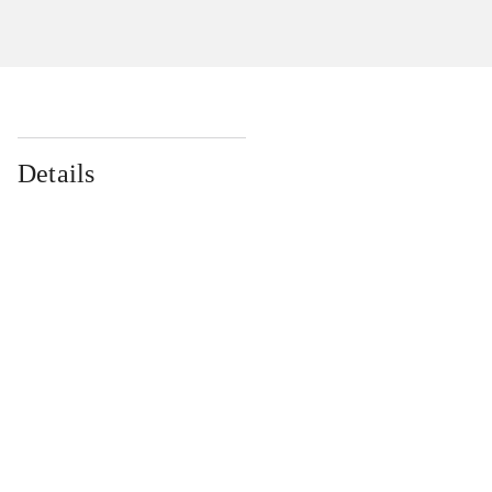
Details
...
...
...
...
...
...
...
...
...
...
...
...