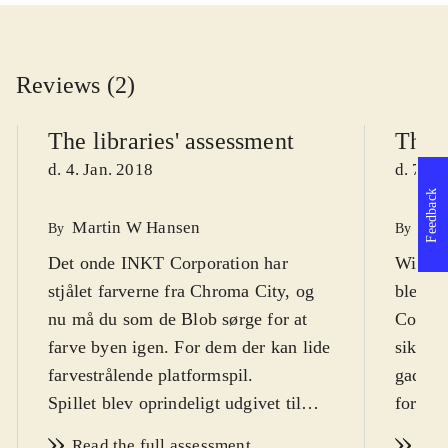
Reviews (2)
The libraries' assessment
The l
d. 4. Jan. 2018
d. 7. N
Feedback
Martin W Hansen
Hen
By
By
Det onde INKT Corporation har
Wii. Al
stjålet farverne fra Chroma City, og
blevet 
nu må du som de Blob sørge for at
Corpora
farve byen igen. For dem der kan lide
sikkerh
farvestrålende platformspil
.
gader f
Spillet blev oprindeligt udgivet til
forbliv
IOS og Wii tilbage i 2008, og er nu
her spi
Read the full assessment
Rea