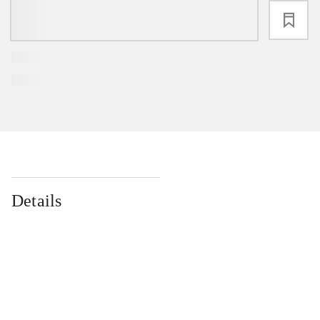
loading
Details
...
...
...
...
...
...
...
...