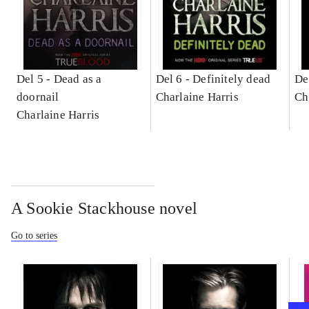
Del 5 -
Dead as a
Del 6 -
Definitely dead
De
doornail
Charlaine Harris
Ch
Charlaine Harris
A Sookie Stackhouse novel
Go to series