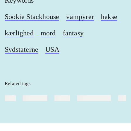
Keywords
Sookie Stackhouse
vampyrer
hekse
kærlighed
mord
fantasy
Sydstaterne
USA
Related tags
heste
børnebøger
ridning
hestesygdomme
vokal