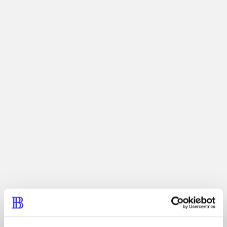
Keywords
vampyrer
Sookie Stackhouse
USA
Related tags
Skip
heste
børnebøger
ridning
hestesygdomme
vokal
sygdomme
hestesport
træning
skolebøger
hesteavl