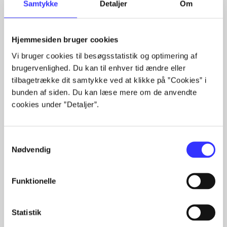
Samtykke
Detaljer
Om
Hjemmesiden bruger cookies
Vi bruger cookies til besøgsstatistik og optimering af
brugervenlighed. Du kan til enhver tid ændre eller
Periodica
tilbagetrække dit samtykke ved at klikke på ”Cookies” i
The article is a part of
bunden af siden. Du kan læse mere om de anvendte
cookies under ”Detaljer”.
lorem ipsum dolor sit amet ...
Tidsskrift
Samtykkevalg
The articles in
are frequently about
Nødvendig
Funktionelle
Statistik