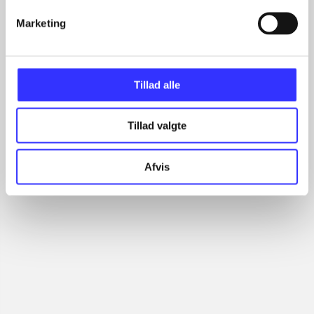
Articles with same topics
In
Marketing
Tillad alle
Tillad valgte
Articles
Afvis
All registered articles grouped by issue
...
...
...
...
...