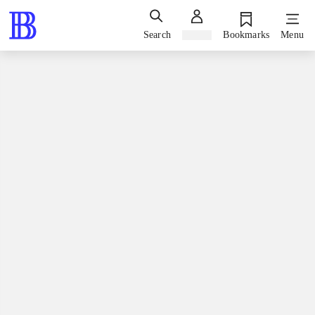
Search
Sign in
Bookmarks
Menu
Books / fiction / romaner