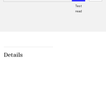
Test
read
Details
...
...
...
...
...
...
...
...