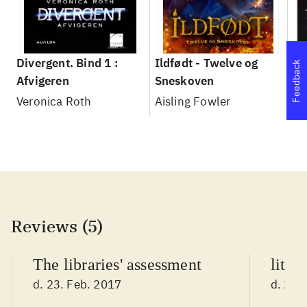
Divergent. Bind 1 :
Ildfødt - Twelve og
De
Feedback
Afvigeren
Sneskoven
Jo
Veronica Roth
Aisling Fowler
Reviews (5)
The libraries' assessment
litte
d. 23. Feb. 2017
d. 24.