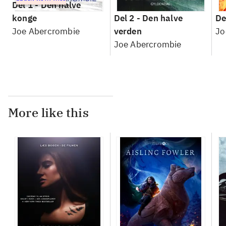
Del 1 -
Den halve
konge
Del 2 -
Den halve
De
Joe Abercrombie
verden
Jo
Joe Abercrombie
More like this