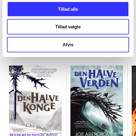
Tillad alle
Tillad valgte
Det splintrede hav
Afvis
Go to series
BEGIN WITH THIS