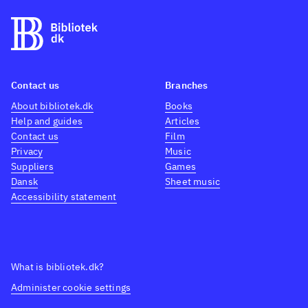
klassisk (og rå) fantasyroman
med et malerisk og udfoldet
miljø. Han blander rå vold med
sarkasme på en effektiv måde
.
Kompleksiteten og
Contact us
Branches
uforsonligheden i historien
About bibliotek.dk
Books
bringer mindelser om R.R.
Help and guides
Articles
Martins GOT, mens
Contact us
Film
Privacy
Music
vikingemiljøet bringer
Suppliers
Games
mindelser om Bernhard
Dansk
Sheet music
Cornwell. Stemningsmæssigt
Accessibility statement
minder den om en anden dark
fantasyserie - Sally Greens
Half
bad - halvkode
Stålets vilje
Før
What is bibliotek.dk?
de bliver hængt
Stålets vilje Før
Administer cookie settings
de bliver hængt
Kompleksiteten