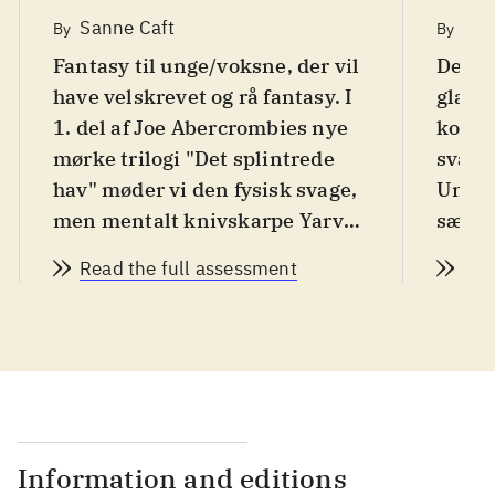
Sanne Caft
Pia
By
By
Fantasy til unge/voksne, der vil
Den g
have velskrevet og rå fantasy. I
glæde
1. del af Joe Abercrombies nye
konge
mørke trilogi "Det splintrede
sværd
hav" møder vi den fysisk svage,
Unge l
men mentalt knivskarpe Yarvi,
særde
der må kæmpe for sin ret i en
Intrig
Read the full assessment
Rea
vikingeverden, hvor uretten
Joe Ab
hersker og den stærkes ord er
lov
.
En ung mand må finde sin vej i
livet trods massiv modgang. For
som tronarving med kun en
brugbar hånd ses Yarvi ned på
Information and editions