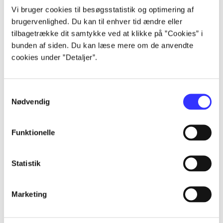
Vi bruger cookies til besøgsstatistik og optimering af
brugervenlighed. Du kan til enhver tid ændre eller
tilbagetrække dit samtykke ved at klikke på ”Cookies” i
Articles
bunden af siden. Du kan læse mere om de anvendte
All registered articles grouped by issue
cookies under ”Detaljer”.
...
Samtykkevalg
Nødvendig
...
Funktionelle
...
Statistik
...
Marketing
...