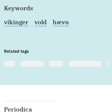
Keywords
vikinger
vold
hævn
Related tags
heste
børnebøger
ridning
hestesygdomme
vo
Periodica