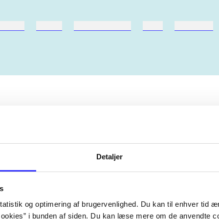
ebøger
ridning
hestesygdomme
vokal
sygdomme
The articles in
are frequent
lorem ipsum dolor sit amet ...
Tidsskrift
Detaljer
s
atistik og optimering af brugervenlighed. Du kan til enhver tid æn
ookies” i bunden af siden. Du kan læse mere om de anvendte co