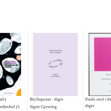
mily
Bryllupsnat : digte
Finde sted i d
digte
ordenhof (f.
Signe Gjessing