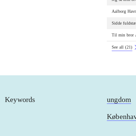
Aalborg Hav
Sidde fuldst
Til min bror 
See all
(
21
)
Keywords
ungdom
Københa