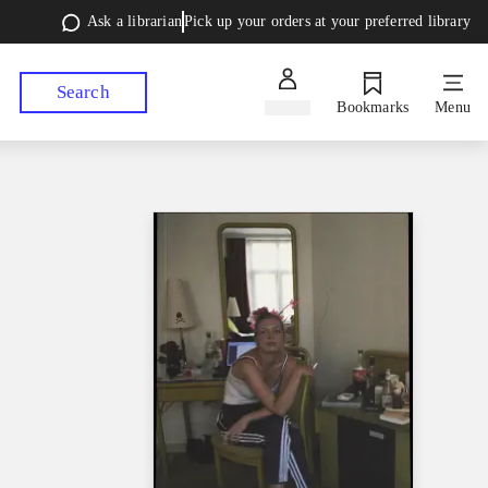
Ask a librarian
Pick up your orders at your preferred library
Search
Sign in
Bookmarks
Menu