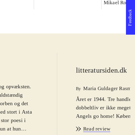
Mikael Rose
Feedback
litteratursiden.dk
d
 og opvæksten
.
Maria Guldager Rasmu
By
fuldstændig
Året er 1944. Tre handlek
orben og det
dobbeltliv er ikke meget l
ed stort i Asta
Angels go home! København
stor poesi i
hun at hun
Read review