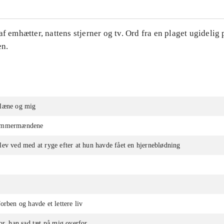
af emhætter, nattens stjerner og tv. Ord fra en plaget ugidelig
en.
læne og mig
ømmermændene
ev ved med at ryge efter at hun havde fået en hjerneblødning
orben og havde et lettere liv
or, han sad tæt på mig overfor