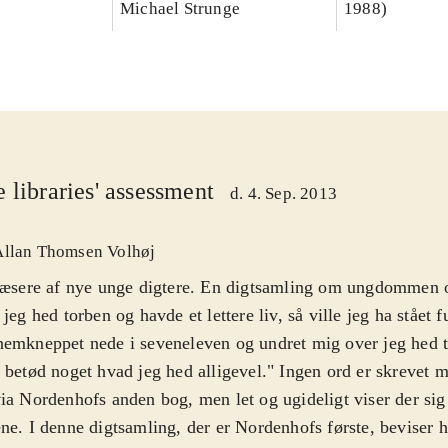
Michael Strunge
1988)
 libraries' assessment
d. 4. Sep. 2013
Allan Thomsen Volhøj
 læsere af nye unge digtere. En digtsamling om ungdommen
 jeg hed torben og havde et lettere liv, så ville jeg ha stået 
emkneppet nede i seveneleven og undret mig over jeg hed t
 betød noget hvad jeg hed alligevel." Ingen ord er skrevet m
ia Nordenhofs anden bog, men let og ugideligt viser der sig 
ne. I denne digtsamling, der er Nordenhofs første, beviser 