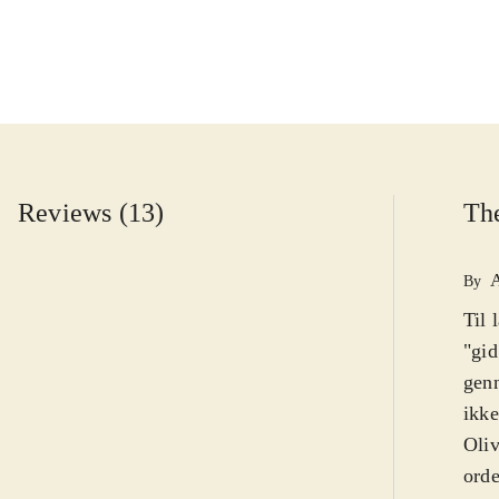
Reviews (13)
The
By
Til
"gid
genn
ikke
Oliv
orde