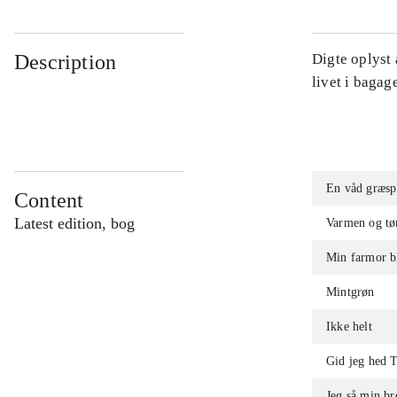
Description
Digte oplyst 
livet i bagag
En våd græsp
Content
Latest edition, bog
Varmen og t
Min farmor bl
Mintgrøn
Ikke helt
Gid jeg hed T
Jeg så min br