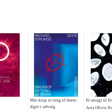
Min krop er tung af drøm :
Et ansigt til E
digte i udvalg
Asta Olivia N