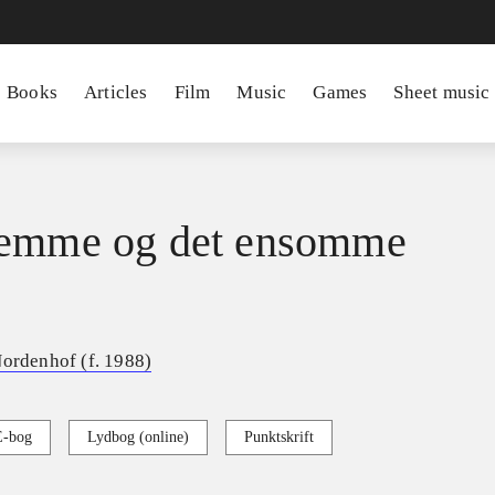
Books
Articles
Film
Music
Games
Sheet music
nemme og det ensomme
Nordenhof (f. 1988)
E-bog
Lydbog (online)
Punktskrift