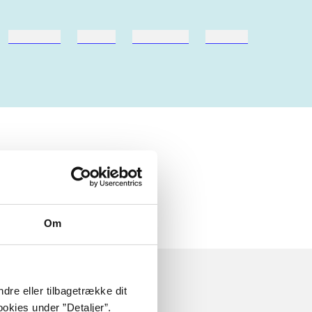
hestesport
træning
skolebøger
hesteavl
ly about
Om
dre eller tilbagetrække dit
okies under ”Detaljer”.