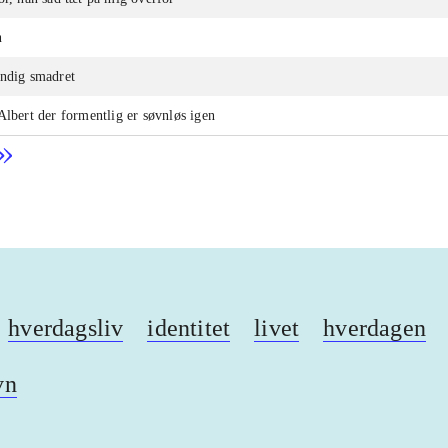
n
ændig smadret
Albert der formentlig er søvnløs igen
hverdagsliv
identitet
livet
hverdagen
vn