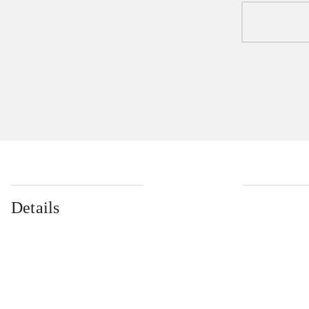
Details
...
...
...
...