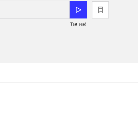
loading
Test read
...
...
...
...
...
...