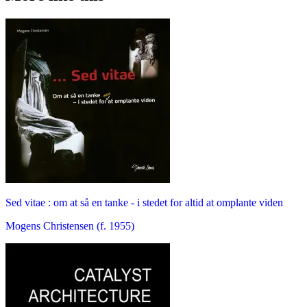
Sed vitae : om at så en tanke - i stedet for altid at omplante viden
Mogens Christensen (f. 1955)