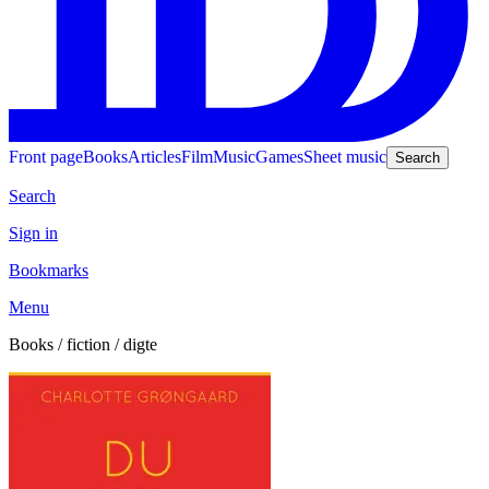
Front page
Books
Articles
Film
Music
Games
Sheet music
Search
Search
Sign in
Bookmarks
Menu
Books / fiction / digte