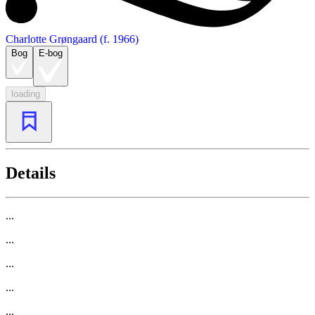
Charlotte Grøngaard (f. 1966)
Bog
E-bog
loading
Details
...
...
...
...
...