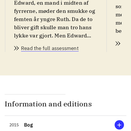
Edward, en mand i midten af
som d
fyrrerne, møder den smukke og
med m
femten år yngre Ruth. Da de to
meget
bliver gift skulle man tro hans
beskr
lykke var gjort. Men Edward
opløs
bliver kun mere ulykkelig. En
Rea
en hol
Read the full assessment
roman til læsere af bøger om
mænd i midtvejskrise
.
I denne bog af hollandske
Tommy Wieringa kommer vi
tæt på en mand i midten af
livet, hvor alt tilsyneladende
ser ud til at have flasket sig. I
Information and editions
bogen følger vi
virologiforskeren Edward, der
Bog
2015
gennem en lynkarriere, hurtigt