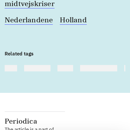
midtvejskriser
Nederlandene
Holland
Related tags
heste
børnebøger
ridning
hestesygdomme
vo
Periodica
The article is a part of