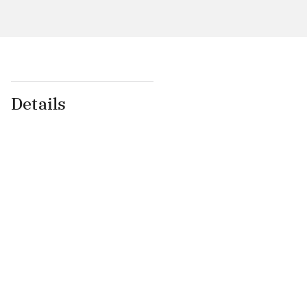
Details
...
...
...
...
...
...
...
...
...
...
...
...