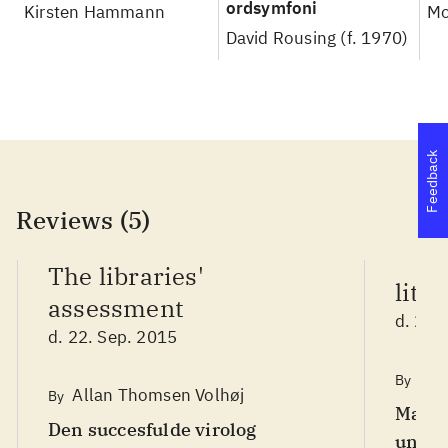
ordsymfoni
Kirsten Hammann
Mo
David Rousing (f. 1970)
Feedback
Reviews (5)
The libraries'
litt
assessment
d. 21.
d. 22. Sep. 2015
Els
By
Allan Thomsen Volhøj
By
Mand 
Den succesfulde virolog
ung s