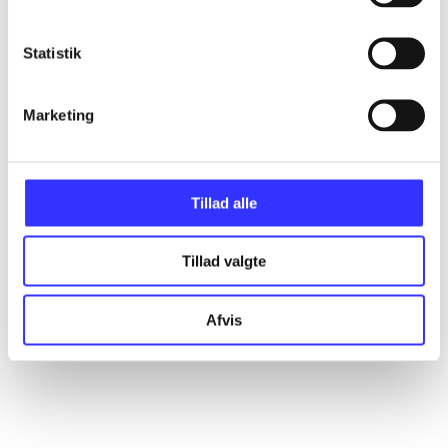
Statistik
Articles
All registered articles grouped by issue
Marketing
...
Tillad alle
...
Tillad valgte
...
Afvis
...
...