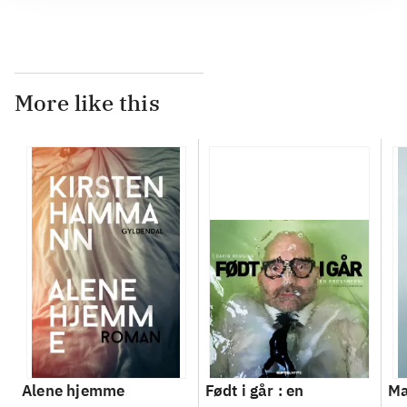
More like this
Alene hjemme
Født i går : en
Ma