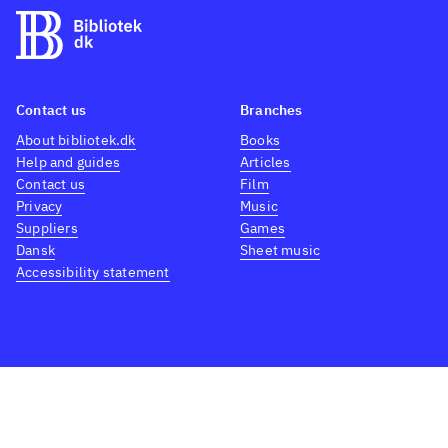
udviklingsroman, hvor
udviklingen ikke lige går i den
retning hans selv synes den
skal. Wieringa skriver
Contact us
Branches
underholdende og medrivende,
About bibliotek.dk
Books
og med sine 144 sider er bogen
Help and guides
Articles
hurtigt læst
.
Contact us
Film
Mandebilledet i roman minder
Privacy
Music
Suppliers
Games
om det man også ser hos en
Dansk
Sheet music
forfatter som Nick Hornby
.
Accessibility statement
What is bibliotek.dk?
Administer cookie settings