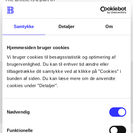
lorem ipsum dolor sit amet ...
Tidsskrift
Samtykke
Detaljer
Om
The articles in
are frequently about
Hjemmesiden bruger cookies
Vi bruger cookies til besøgsstatistik og optimering af
brugervenlighed. Du kan til enhver tid ændre eller
tilbagetrække dit samtykke ved at klikke på ”Cookies” i
bunden af siden. Du kan læse mere om de anvendte
Articles with same topics
cookies under ”Detaljer”.
In
Samtykkevalg
Nødvendig
Funktionelle