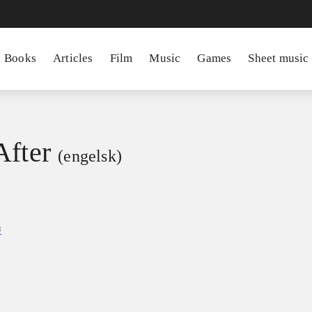
Books
Articles
Film
Music
Games
Sheet music
After
(engelsk)
n