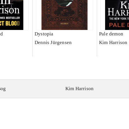
od
Dystopia
Pale demon
Dennis Jürgensen
Kim Harrison
Bog
Kim Harrison