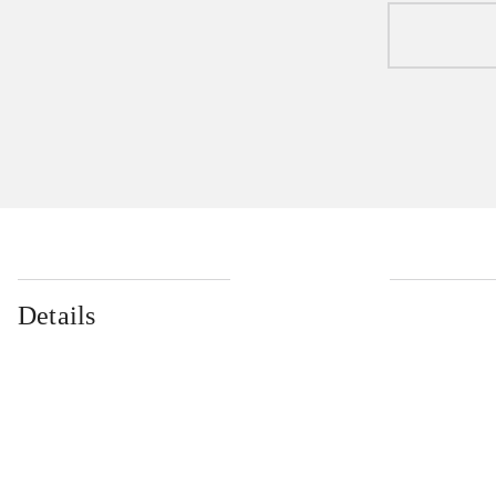
Details
...
...
...
...