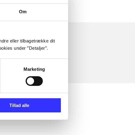
Om
dre eller tilbagetrække dit
okies under ”Detaljer”.
Marketing
Tillad alle