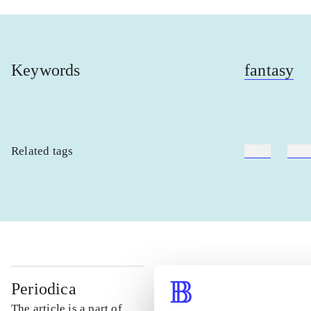
Keywords
fantasy
Related tags
heste
børn
Periodica
The article is a part of