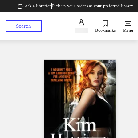
Ask a librarian
Pick up your orders at your preferred library
Search
Sign in
Bookmarks
Menu