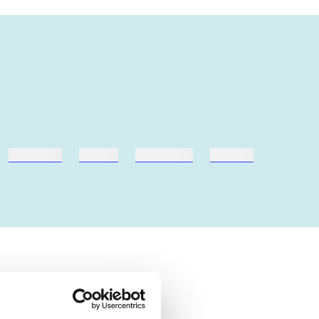
hestesport
træning
skolebøger
hesteavl
ly about