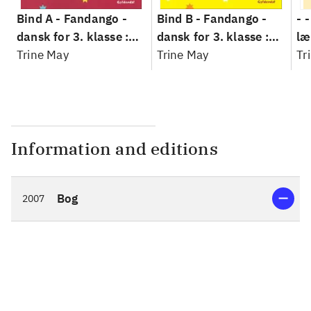
Bind A -
Fandango -
Bind B -
Fandango -
- 
dansk for 3. klasse :
dansk for 3. klasse :
læ
grundbog --
Trine May
grundbog --
Trine May
Fa
Tr
Arbejdsbog. Bind A
Arbejdsbog. Bind B
3.
- 
læ
Information and editions
Bog
2007