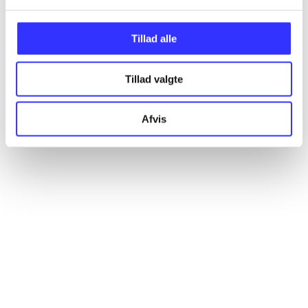
Tillad alle
Articles
All registered articles grouped by issue
Tillad valgte
...
Afvis
...
...
...
...