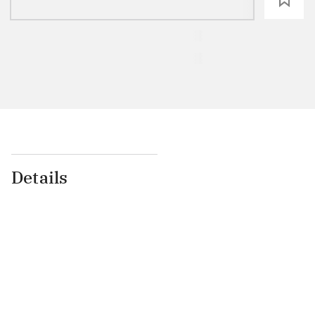
Details
...
...
...
...
...
...
...
...