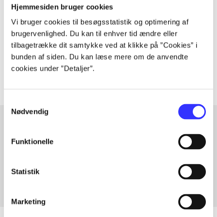
The article is a part of
Hjemmesiden bruger cookies
Vi bruger cookies til besøgsstatistik og optimering af
lorem ipsum dolor sit amet ...
brugervenlighed. Du kan til enhver tid ændre eller
Tidsskrift
tilbagetrække dit samtykke ved at klikke på ”Cookies” i
bunden af siden. Du kan læse mere om de anvendte
The articles in
are frequently about
cookies under ”Detaljer”.
Samtykkevalg
Nødvendig
Articles with same topics
Funktionelle
In
Statistik
Marketing