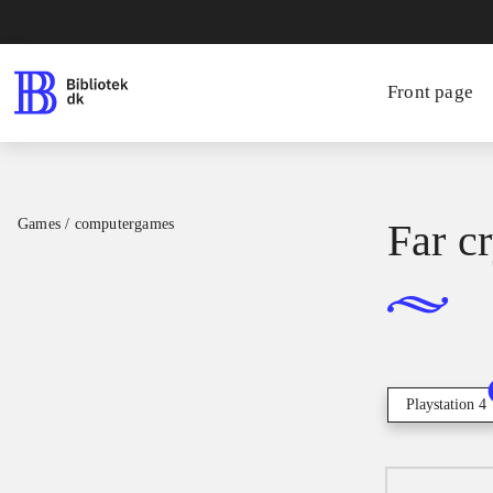
Front page
Games / computergames
Far c
Playstation 4