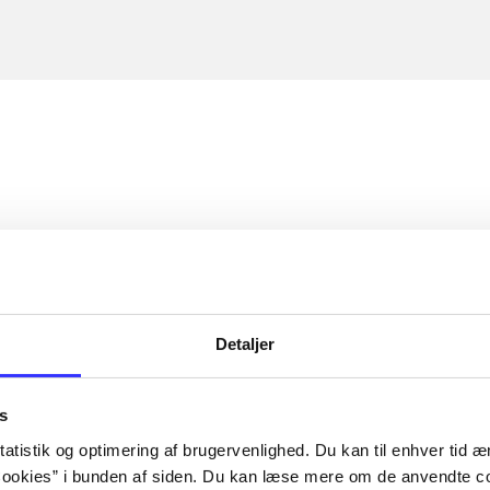
Detaljer
s
atistik og optimering af brugervenlighed. Du kan til enhver tid æn
ookies” i bunden af siden. Du kan læse mere om de anvendte co