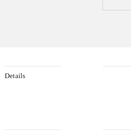
Details
...
...
...
...