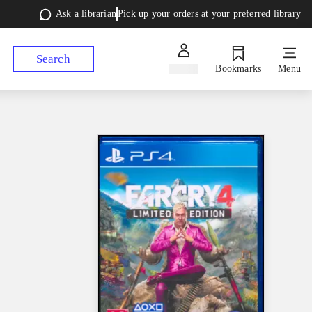
Ask a librarian
Pick up your orders at your preferred library
Search
Sign in
Bookmarks
Menu