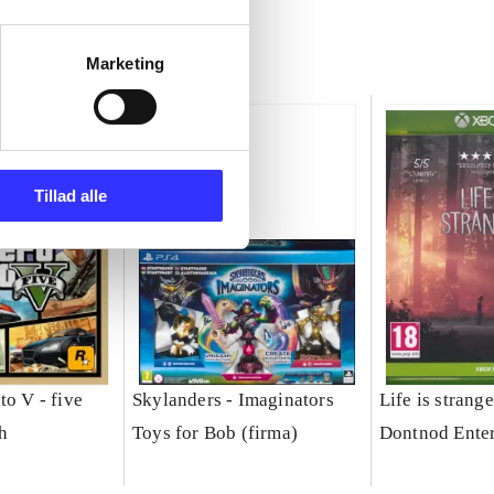
Marketing
Tillad alle
to V - five
Skylanders - Imaginators
Life is strange
h
Toys for Bob (firma)
Dontnod Ente