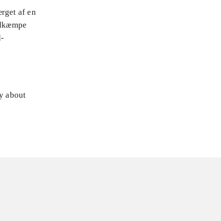
rget af en
nedkæmpe
d-
ly about