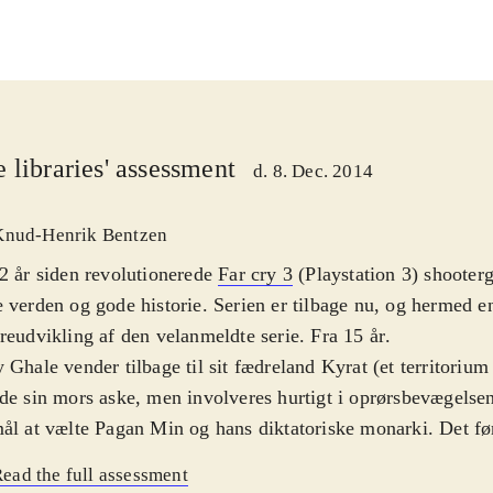
 libraries' assessment
d. 8. Dec. 2014
Knud-Henrik Bentzen
2 år siden revolutionerede
Far cry 3
(Playstation 3) shooter
 verden og gode historie. Serien er tilbage nu, og hermed e
reudvikling af den velanmeldte serie. Fra 15 år
.
 Ghale vender tilbage til sit fædreland Kyrat (et territorium 
de sin mors aske, men involveres hurtigt i oprørsbevægelsen 
ål at vælte Pagan Min og hans diktatoriske monarki. Det føre
ttende skydespil med en fri, åben verden
.
ead the full assessment
r blot 10 minutter, er man klar over, at spillet tager alle de 