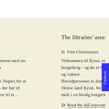
The libraries' asse
Finn Christiansen
By
genren med sin
Velkommen til Kyrat, et s
n
borgerkrig - og du er hav
Feedback
og voksne
.
i Nepal) for at
Hovedpersonen er den unge
der har til
fiktive land Kyrat, for at
r til et
midt i en blodig borgerkri
konge, Pagan Min, og spil
Read the full assessmen
gode ting fra
rædselsregime. Det smukke