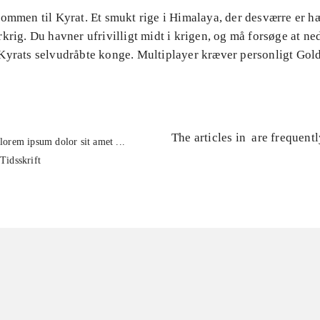
ommen til Kyrat. Et smukt rige i Himalaya, der desværre er hæ
rkrig. Du havner ufrivilligt midt i krigen, og må forsøge at 
Kyrats selvudråbte konge. Multiplayer kræver personligt Gol
The articles in
are frequent
lorem ipsum dolor sit amet ...
Tidsskrift