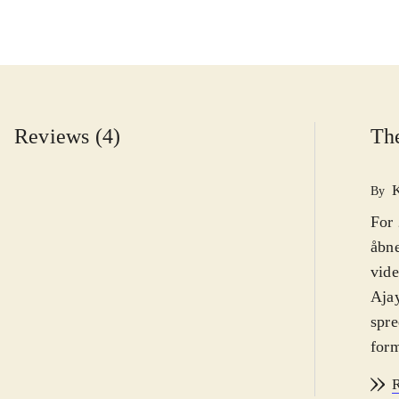
Reviews (4)
The
By
For 
åbne
vide
Ajay
spre
form
omfa
R
Efte