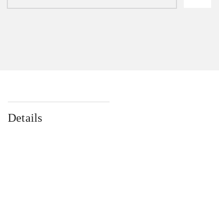
Details
...
...
...
...
...
...
...
...