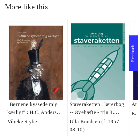
More like this
Feedback
"Børnene kyssede mig
Staveraketten : lærerbog
At
kærligt" : H.C. Andersen
-- Øvehæfte - trin 3.
Ka
og børnene
Lærerbog til øvehæfter
Vibeke Stybe
Ulla Knudsen (f. 1957-
A-I
08-10)