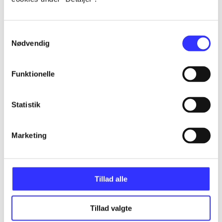
Articles
All registered articles grouped by issue
Samtykkevalg
Nødvendig
...
Funktionelle
...
Statistik
...
Marketing
...
...
Tillad alle
Tillad valgte