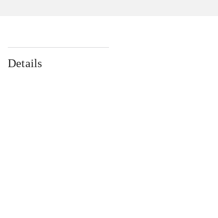
Details
...
...
...
...
...
...
...
...
...
...
...
...