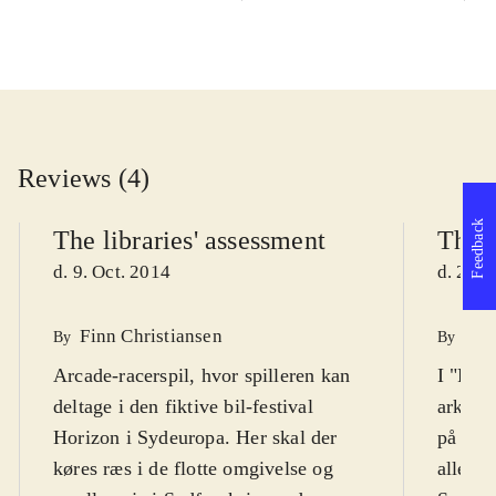
Reviews (4)
Feedback
The libraries' assessment
The l
d. 9. Oct. 2014
d. 25. 
Finn Christiansen
Tho
By
By
Arcade-racerspil, hvor spilleren kan
I "Forz
deltage i den fiktive bil-festival
arkade-
Horizon i Sydeuropa. Her skal der
på veje
køres ræs i de flotte omgivelse og
alle bi