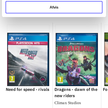
Afvis
More like this
Need for speed - rivals
Dragons - dawn of the
Fo
new riders
Climax Studios