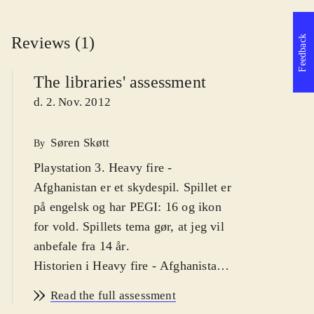
Reviews (1)
Feedback
The libraries' assessment
d. 2. Nov. 2012
Søren Skøtt
By
Playstation 3. Heavy fire -
Afghanistan er et skydespil. Spillet er
på engelsk og har PEGI: 16 og ikon
for vold. Spillets tema gør, at jeg vil
anbefale fra 14 år
.
Historien i Heavy fire - Afghanistan
er simpel; som marinesoldaten Will
Read the full assessment
er man taget til Afghanistan for at