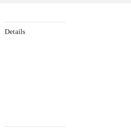
Details
...
...
...
...
...
...
...
...
...
...
...
...