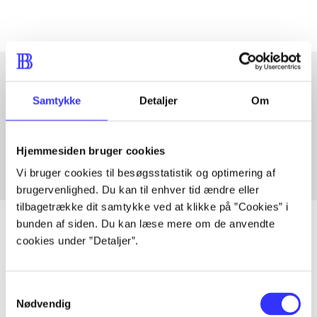
Samtykke
Detaljer
Om
Articles with same topics
In
Hjemmesiden bruger cookies
Vi bruger cookies til besøgsstatistik og optimering af
brugervenlighed. Du kan til enhver tid ændre eller
tilbagetrække dit samtykke ved at klikke på ”Cookies” i
bunden af siden. Du kan læse mere om de anvendte
cookies under ”Detaljer”.
Articles
All registered articles grouped by issue
Samtykkevalg
Nødvendig