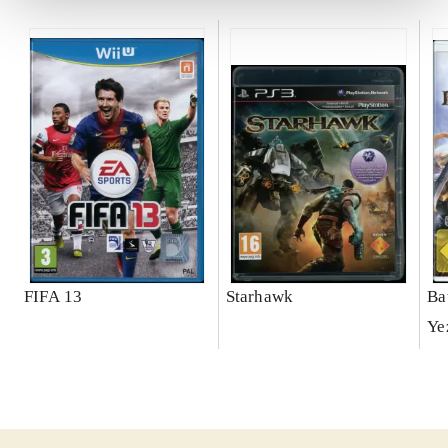
FIFA 13
Starhawk
Ba
Ye