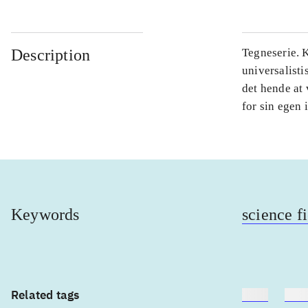
Description
Tegneserie. K
universalisti
det hende at 
for sin egen i
Keywords
science f
Related tags
heste
børn