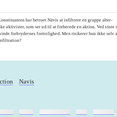
onstituanten har betroet Nävis at infiltrere en gruppe alter-
ske aktivister, som ser ud til at forberede en aktion. Ved store
vinde forbrydernes fortrolighed. Men risikerer hun ikke selv a
nfiltration?
iction
Navis
ebøger
ridning
hestesygdomme
vokal
sygdomme