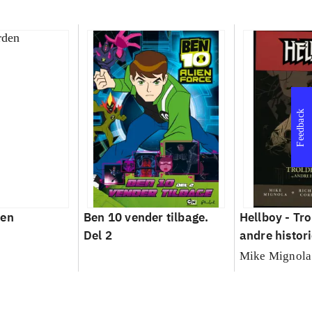
Feedback
den
Ben 10 vender tilbage.
Hellboy - Tr
Del 2
andre histori
Mike Mignola