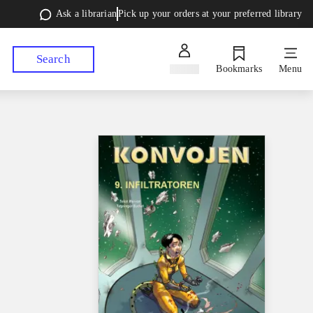
Ask a librarian
Pick up your orders at your preferred library
Search
Sign in
Bookmarks
Menu