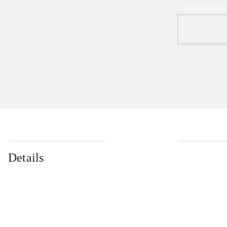
Details
...
...
...
...