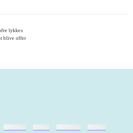
 ofre lykkes
t blive offer
hestesport
træning
skolebøger
hesteavl