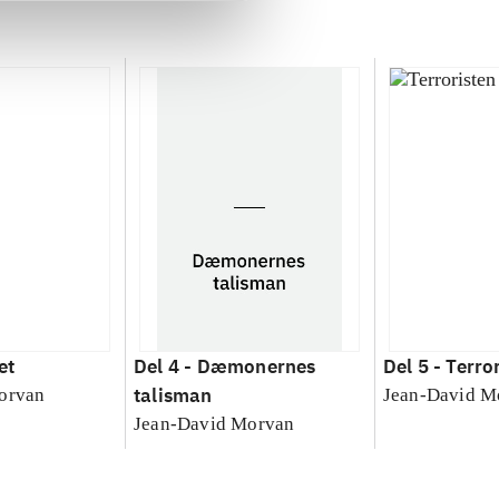
et
Del 4 -
Dæmonernes
Del 5 -
Terro
talisman
orvan
Jean-David M
Jean-David Morvan