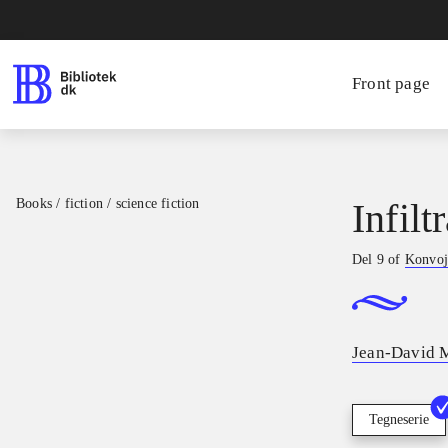
Front page
Books / fiction / science fiction
Infilt
Del 9 of
Konvoj
Jean-David 
Tegneserie