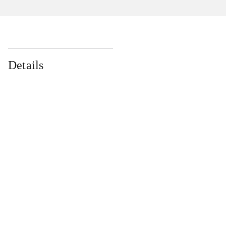
Details
...
...
...
...
...
...
...
...
...
...
...
...