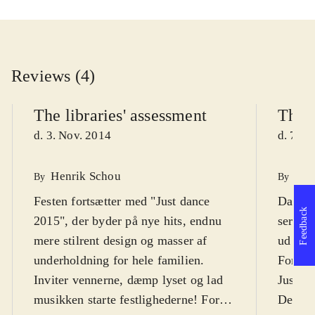
Reviews (4)
The libraries' assessment
The l
d. 3. Nov. 2014
d. 7. N
Henrik Schou
Fin
By
By
Festen fortsætter med "Just dance
Danses
Feedback
2015", der byder på nye hits, endnu
serie. 
mere stilrent design og masser af
ud i da
underholdning for hele familien.
For fes
Inviter vennerne, dæmp lyset og lad
Just da
musikken starte festlighederne! For
Dette e