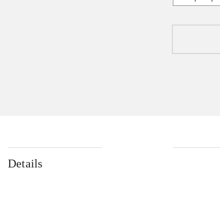
Details
...
...
...
...