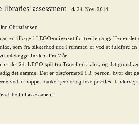
 libraries' assessment
d. 24. Nov. 2014
inn Christiansen
an er tilbage i LEGO-universet for tredje gang. Her er det
niac, som fra sikkerhed ude i rummet, er ved at fuldføre en
vil ødelægge Jorden. Fra 7 år
.
e er det 24. LEGO-spil fra Traveller's tales, og det grund
tadig det samme. Det er platformspil i 3. person, hvor det g
rne ved at hoppe, banke fjender og løse puzzles. Undervejs 
er man figurer - der er over 150 kendte personer fra DC-un
ead the full assessment
kunne let fristes til at tro, at LEGO-formularen efterhånden
slidt - især nu med det tredje Batman-spil i rækken. Og der 
 sket de store fornyelser i gameplayet. Men konceptet funger
, og der er lige akkurat fornyelser nok til, at man ikke bare 
 Historien er naturligvis ny, men der er også nye figurer og u