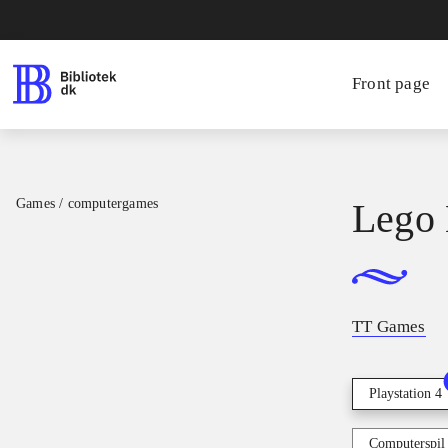
Front page
Games / computergames
Lego 
TT Games
Playstation 4
Computerspil