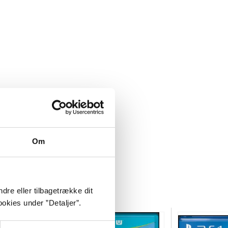
Om
dre eller tilbagetrække dit
okies under ”Detaljer”.