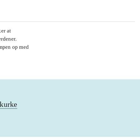
er at
erdener.
ampen op med
skurke