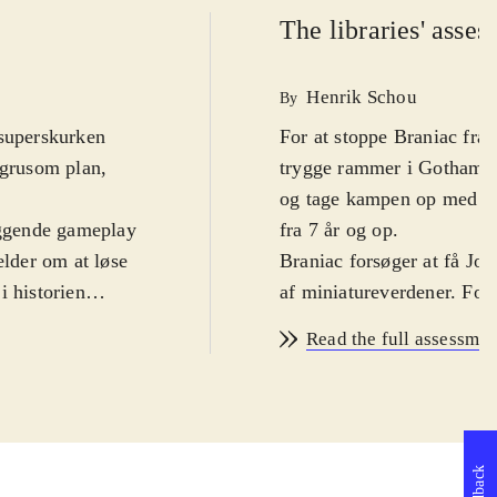
The libraries' asse
Henrik Schou
By
 superskurken
For at stoppe Braniac fra
 grusom plan,
trygge rammer i Gotham o
og tage kampen op med Br
læggende gameplay
fra 7 år og op
.
ælder om at løse
Braniac forsøger at få Jord
i historien
af miniatureverdener. Fo
iverset med
.
med en lang række superh
Read the full assessmen
 er blevet
superskurke. Historien er 
er ganske rigtigt
(150 i alt) at spille på s
er stadig rigtig
Spilleren skal blandt and
har set det hele
De nye baner er veldesign
Feedback
dstyr, fx anti-
Gotham-inspirerede ramme