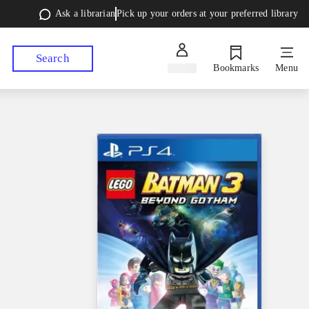
Ask a librarian
Pick up your orders at your preferred library
Search
Sign in
Bookmarks
Menu