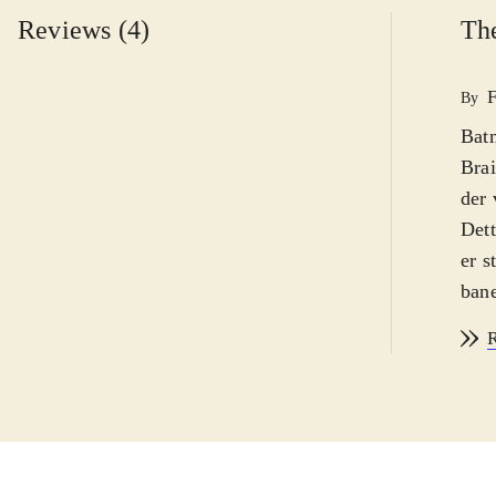
Reviews (4)
The
F
By
Batm
Brai
der 
Dett
er s
bane
saml
R
Man 
tynd
ikke
godt
før.