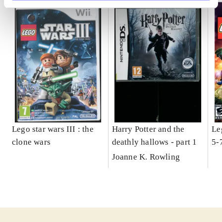
Lego star wars III : the
Harry Potter and the
Le
clone wars
deathly hallows - part 1
5-
Joanne K. Rowling