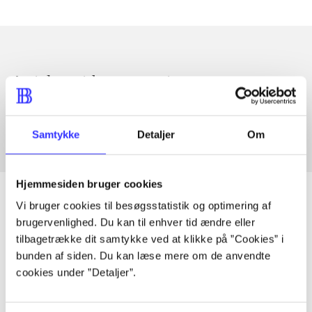
Articles with same topics
In
Samtykke
Detaljer
Om
Hjemmesiden bruger cookies
Vi bruger cookies til besøgsstatistik og optimering af
brugervenlighed. Du kan til enhver tid ændre eller
Articles
tilbagetrække dit samtykke ved at klikke på ”Cookies” i
bunden af siden. Du kan læse mere om de anvendte
All registered articles grouped by issue
cookies under ”Detaljer”.
...