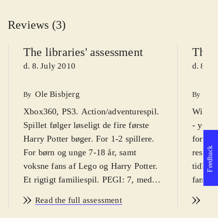
Reviews (3)
The libraries' assessment
The l
d. 8. July 2010
d. 8. J
Ole Bisbjerg
Hen
By
By
Xbox360, PS3. Action/adventurespil.
Wii, N
Spillet følger løseligt de fire første
- years
Harry Potter bøger. For 1-2 spillere.
formlen
Feedback
For børn og unge 7-18 år, samt
result
voksne fans af Lego og Harry Potter.
tidlige
Et rigtigt familiespil. PEGI: 7, med
familie
ikoner for skræmmende indhold for
omkrin
Read the full assessment
Rea
de mindste og for vold. Volden har
dansk