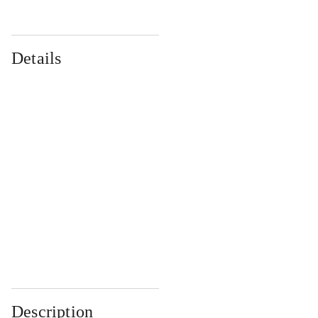
Details
...
...
...
...
...
...
...
...
...
...
...
...
Description