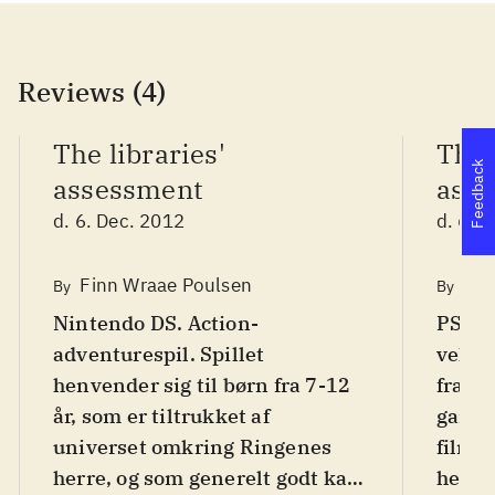
Reviews (4)
The libraries'
The 
Feedback
assessment
ass
d. 6. Dec. 2012
d. 6. 
Finn Wraae Poulsen
Fin
By
By
Nintendo DS. Action-
PS3, X
adventurespil. Spillet
velke
henvender sig til børn fra 7-12
fra Tr
år, som er tiltrukket af
gang 
universet omkring Ringenes
filma
herre, og som generelt godt kan
herre-