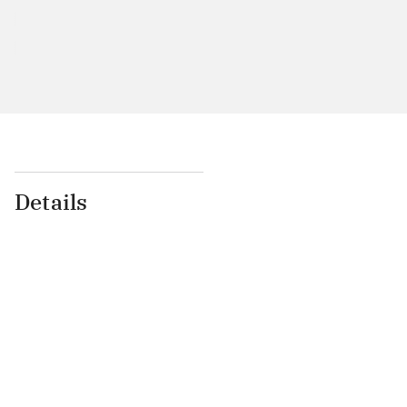
Details
...
...
...
...
...
...
...
...
...
...