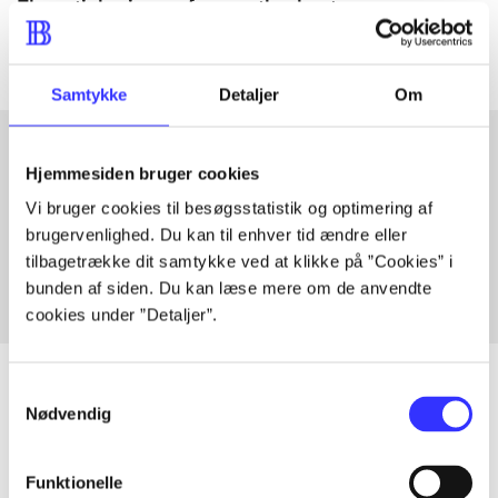
The articles in
are frequently about
Samtykke
Detaljer
Om
Hjemmesiden bruger cookies
Articles with same topics
Vi bruger cookies til besøgsstatistik og optimering af
In
brugervenlighed. Du kan til enhver tid ændre eller
tilbagetrække dit samtykke ved at klikke på ”Cookies” i
bunden af siden. Du kan læse mere om de anvendte
cookies under ”Detaljer”.
Samtykkevalg
Nødvendig
Articles
All registered articles grouped by issue
Funktionelle