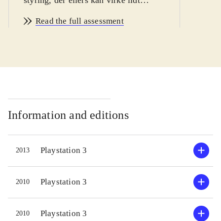
overvældende i starten, især for de
Read the full assessment
yngste. Dansk tale i centrale cut-
scenes og dansk tekst i menuerne.
Pegi: 7
.
Little big planet 2 fortsætter, i samme
spor som etteren. Som en "Sackboy"
skal man forcere 50 baner, der alle er
sjove og kunstfærdigt udførte. Hver
Information and editions
bane har deres særkende, fx i form af
våben eller bevægelsesmåde.
Playstation 3
2013
Historien i singlespillet er meget
nedtonet. Det altoverskyggende - og
sjoveste - er det enorme online-
Playstation 3
2010
univers. Her kan kreativiteten
blomstre i en stor værktøjsafdeling,
Playstation 3
2010
der gør det nemt, når man er i det