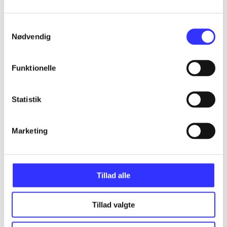
Articles
All registered articles grouped by issue
Samtykkevalg
Nødvendig
...
Funktionelle
...
Statistik
...
Marketing
...
Tillad alle
...
Tillad valgte