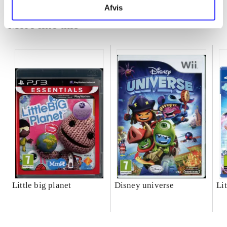
Afvis
More like this
Little big planet
Disney universe
Lit