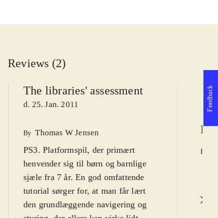
Reviews (2)
The libraries' assessment
Feedback
d. 25. Jan. 2011
Pol
Thomas W Jensen
By
PS3. Platformspil, der primært
K
By
henvender sig til børn og barnlige
d
sjæle fra 7 år. En god omfattende
tutorial sørger for, at man får lært
R
den grundlæggende navigering og
styring, der ellers kan virke lidt