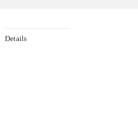
Details
...
...
...
...
...
...
...
...
...
...
...
...