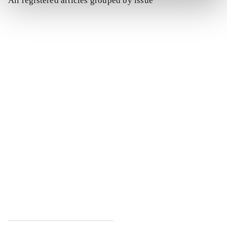
All registered articles grouped by issue
...
...
...
...
...