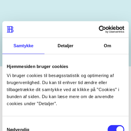
Related tags
heste
børnebøger
ridning
hestesygdomme
vokal
Samtykke
Detaljer
Om
Hjemmesiden bruger cookies
Vi bruger cookies til besøgsstatistik og optimering af
brugervenlighed. Du kan til enhver tid ændre eller
tilbagetrække dit samtykke ved at klikke på ”Cookies” i
Periodica
bunden af siden. Du kan læse mere om de anvendte
The article is a part of
cookies under ”Detaljer”.
lorem ipsum dolor sit amet ...
Samtykkevalg
Tidsskrift
Nødvendig