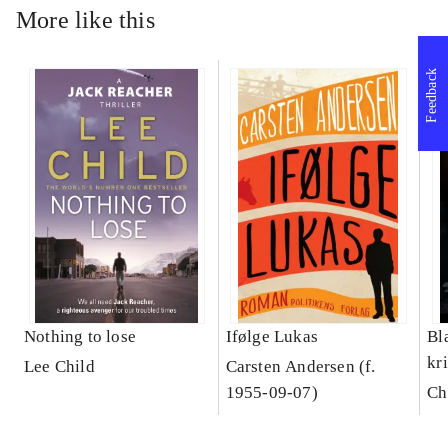
More like this
Feedback
Nothing to lose
Ifølge Lukas
Bl
kr
Lee Child
Carsten Andersen (f.
1955-09-07)
Ch