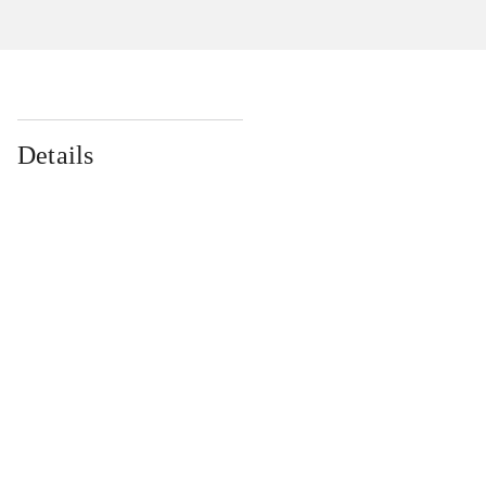
Details
...
...
...
...
...
...
...
...
...
...
...
...