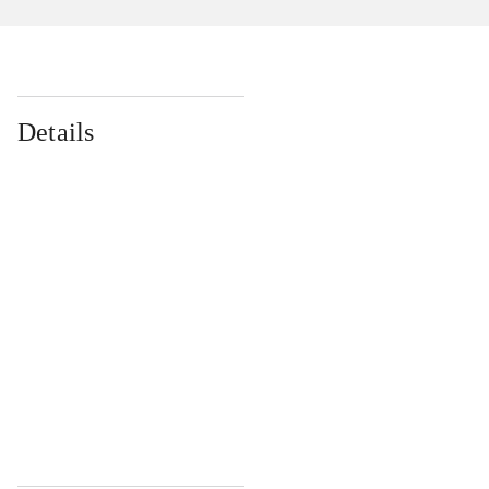
Details
...
...
...
...
...
...
...
...
...
...
...
...