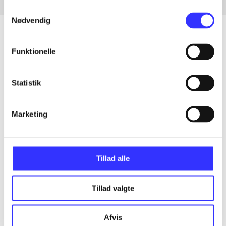
Samtykkevalg
Nødvendig
Funktionelle
Articles
All registered articles grouped by issue
Statistik
...
Marketing
...
Tillad alle
...
Tillad valgte
...
Afvis