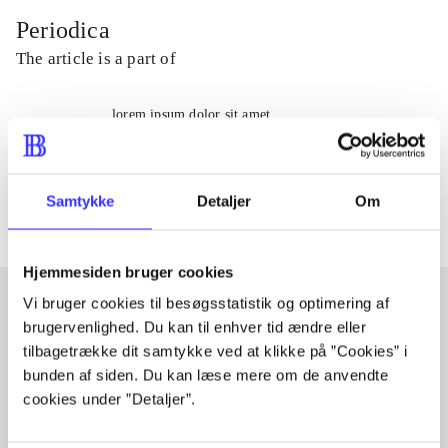
Periodica
The article is a part of
lorem ipsum dolor sit amet ...
Tidsskrift
The articles in
are frequently about
Samtykke
Detaljer
Om
Hjemmesiden bruger cookies
Vi bruger cookies til besøgsstatistik og optimering af
brugervenlighed. Du kan til enhver tid ændre eller
Articles with same topics
tilbagetrække dit samtykke ved at klikke på ”Cookies” i
In
bunden af siden. Du kan læse mere om de anvendte
cookies under ”Detaljer”.