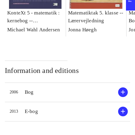
KonteXt 5 - matematik :
Matematiktak 5. klasse --
Ma
kernebog --
Lærervejledning
Bo
Lærervejledning
Michael Wahl Andersen
Jonna Høegh
Jo
Information and editions
Bog
2006
E-bog
2013