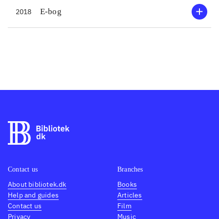
E-bog
2018
Contact us
Branches
About bibliotek.dk
Books
Help and guides
Articles
Contact us
Film
Privacy
Music