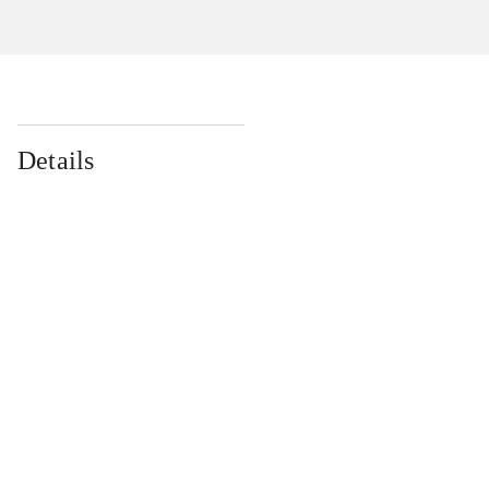
Details
...
...
...
...
...
...
...
...
...
...
...
...