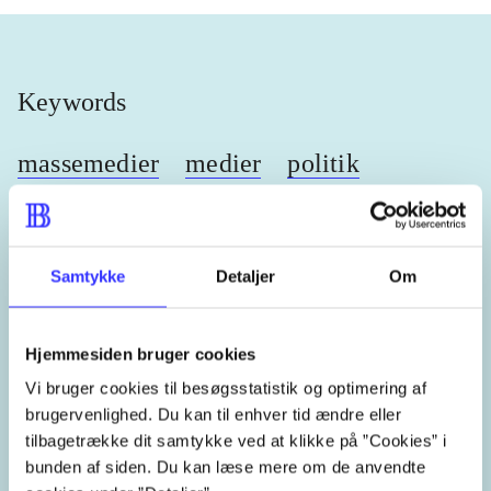
Keywords
massemedier
medier
politik
politisk kommunikation
Samtykke
Detaljer
Om
Related tags
Hjemmesiden bruger cookies
Vi bruger cookies til besøgsstatistik og optimering af
heste
børnebøger
ridning
hestesygdomme
vo
brugervenlighed. Du kan til enhver tid ændre eller
tilbagetrække dit samtykke ved at klikke på ”Cookies” i
bunden af siden. Du kan læse mere om de anvendte