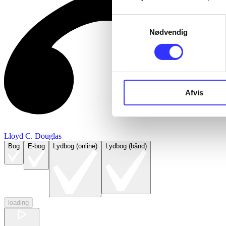
Samtykkevalg
Nødvendig
Afvis
Lloyd C. Douglas
Bog
E-bog
Lydbog (online)
Lydbog (bånd)
loading