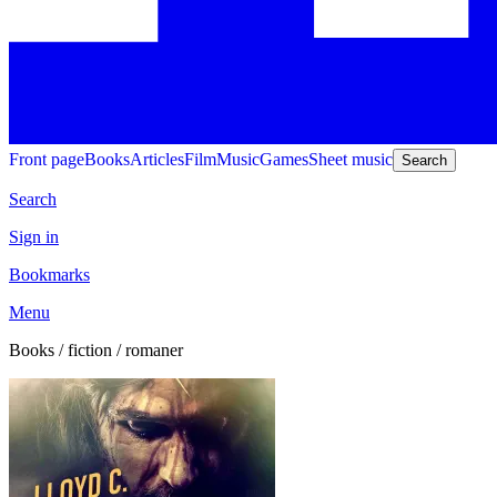
Front page
Books
Articles
Film
Music
Games
Sheet music
Search
Search
Sign in
Bookmarks
Menu
Books / fiction / romaner