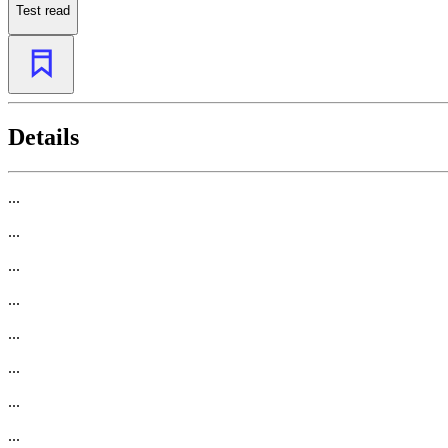
Test read
Details
...
...
...
...
...
...
...
...