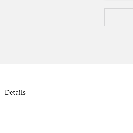
Details
...
...
...
...