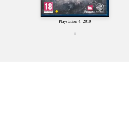
Playsta
Playstation 4, 2019
...
...