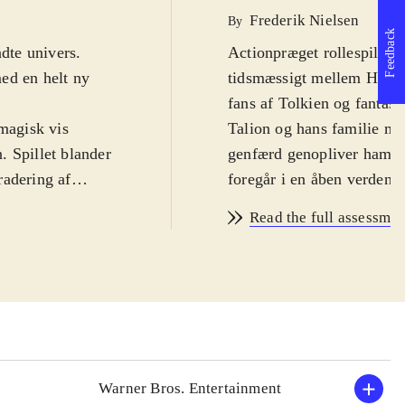
Frederik Nielsen
By
Feedback
ndte univers.
Actionpræget rollespil i d
ed en helt ny
tidsmæssigt mellem Hobbit
fans af Tolkien og fantasy-
 magisk vis
Talion og hans familie my
n. Spillet blander
genfærd genopliver ham fo
radering af
foregår i en åben verden 
 Særligt er, at
stealth, kamp og magi ska
Read the full assessmen
r være sværere
Spillet introducerer et Ne
d i en åben verden
en modstander stiger han i
bruge tid på
bliver du også bedre men 
 som spillet også
modstandere
.
Grafikken, lydsiden og ste
k ikke så mange
med kendte figurer fra båd
af kritikere,
gøre det til et af de bedst
Warner Bros. Entertainment