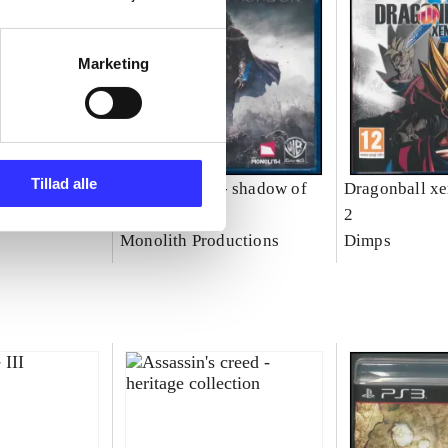
Marketing
Tillad alle
o
Middle-Earth - shadow of
Dragonball xe
Mordor
2
Monolith Productions
Dimps