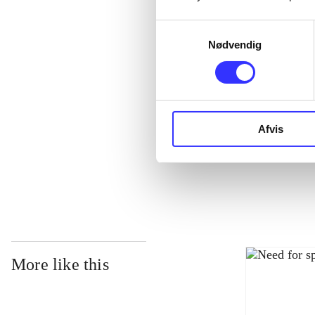
Samtykkevalg
Nødvendig
Afvis
Need for speed
More like this