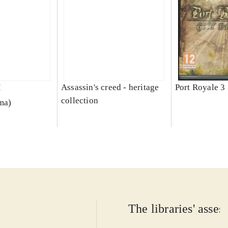
I
Assassin's creed - heritage
Port Royale 3
collection
rma)
The libraries' asse