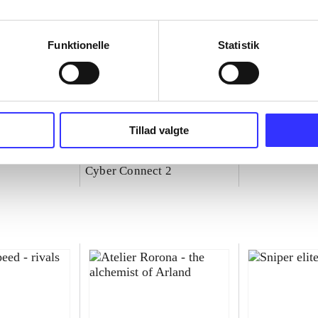
Funktionelle
Statistik
Tillad valgte
 - rivals
Naruto Shippuden - ultimate
Yakuza 0-zer
ninja storm 4
Sega
Cyber Connect 2