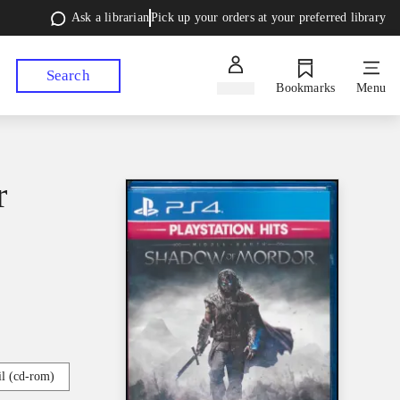
Ask a librarian
Pick up your orders at your preferred library
Search
Sign in
Bookmarks
Menu
r
l (cd-rom)