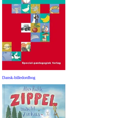
Dansk-billedordbog