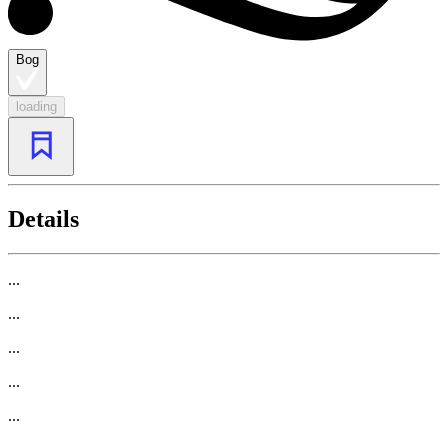
Bog
loading
Details
...
...
...
...
...