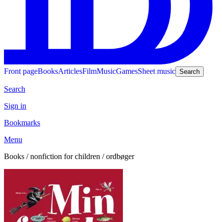
Front page
Books
Articles
Film
Music
Games
Sheet music
Search
Search
Sign in
Bookmarks
Menu
Books / nonfiction for children / ordbøger