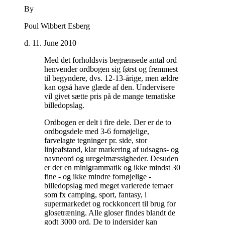
By
Poul Wibbert Esberg
d. 11. June 2010
Med det forholdsvis begrænsede antal ord
henvender ordbogen sig først og fremmest
til begyndere, dvs. 12-13-årige, men ældre
kan også have glæde af den. Undervisere
vil givet sætte pris på de mange tematiske
billedopslag
.
Ordbogen er delt i fire dele. Der er de to
ordbogsdele med 3-6 fornøjelige,
farvelagte tegninger pr. side, stor
linjeafstand, klar markering af udsagns- og
navneord og uregelmæssigheder. Desuden
er der en minigrammatik og ikke mindst 30
fine - og ikke mindre fornøjelige -
billedopslag med meget varierede temaer
som fx camping, sport, fantasy, i
supermarkedet og rockkoncert til brug for
glosetræning. Alle gloser findes blandt de
godt 3000 ord. De to indersider kan