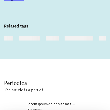
Related tags
heste
børnebøger
ridning
hestesygdomme
vokal
Periodica
The article is a part of
lorem ipsum dolor sit amet ...