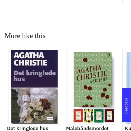
More like this
Feedback
Det kringlede hus
Målebåndsmordet
Ku