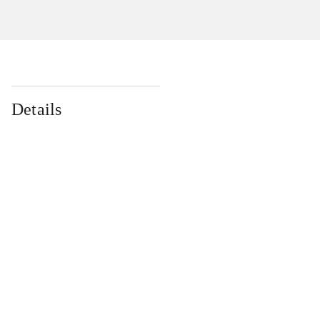
Details
...
...
...
...
...
...
...
...
...
...
...
...