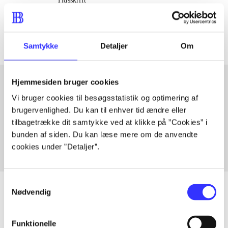
Tidsskrift
The articles in
are frequently about
Samtykke
Detaljer
Om
Hjemmesiden bruger cookies
Vi bruger cookies til besøgsstatistik og optimering af
Articles with same topics
brugervenlighed. Du kan til enhver tid ændre eller
In
tilbagetrække dit samtykke ved at klikke på ”Cookies” i
bunden af siden. Du kan læse mere om de anvendte
cookies under ”Detaljer”.
Samtykkevalg
Nødvendig
Articles
Funktionelle