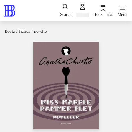
Search
Sign in
Bookmarks
Menu
Books / fiction / noveller