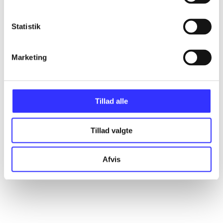
All registered articles grouped by issue
Statistik
...
Marketing
...
...
Tillad alle
Tillad valgte
...
Afvis
...