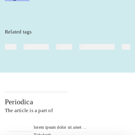
Related tags
heste
børnebøger
ridning
hestesygdomme
vokal
Periodica
The article is a part of
lorem ipsum dolor sit amet ...