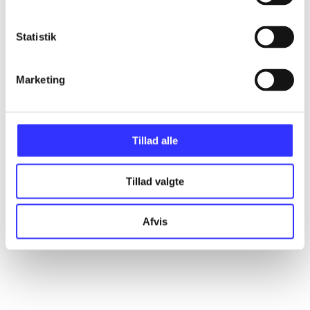
All registered articles grouped by issue
Statistik
...
Marketing
...
...
Tillad alle
Tillad valgte
...
Afvis
...