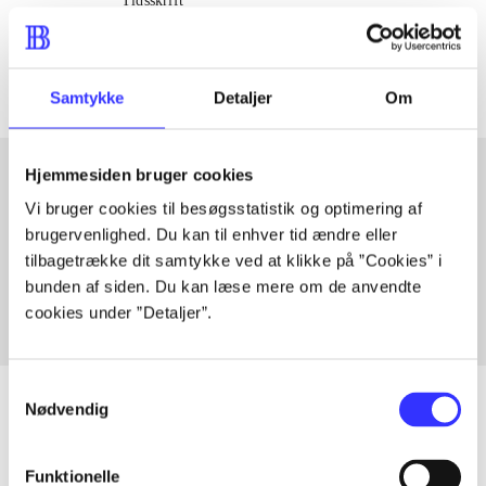
Tidsskrift
The articles in
are frequently about
Samtykke
Detaljer
Om
Hjemmesiden bruger cookies
Vi bruger cookies til besøgsstatistik og optimering af
Articles with same topics
brugervenlighed. Du kan til enhver tid ændre eller
In
tilbagetrække dit samtykke ved at klikke på ”Cookies” i
bunden af siden. Du kan læse mere om de anvendte
cookies under ”Detaljer”.
Samtykkevalg
Nødvendig
Articles
Funktionelle