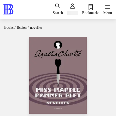
Search
Sign in
Bookmarks
Menu
Books / fiction / noveller