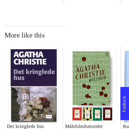
More like this
Feedback
Det kringlede hus
Målebåndsmordet
Ku