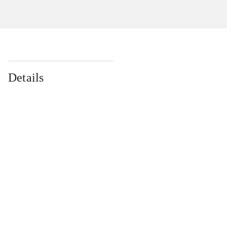
Details
...
...
...
...
...
...
...
...
...
...
...
...