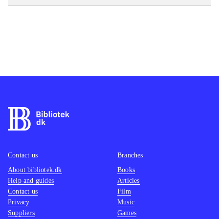
Contact us
Branches
About bibliotek.dk
Books
Help and guides
Articles
Contact us
Film
Privacy
Music
Suppliers
Games