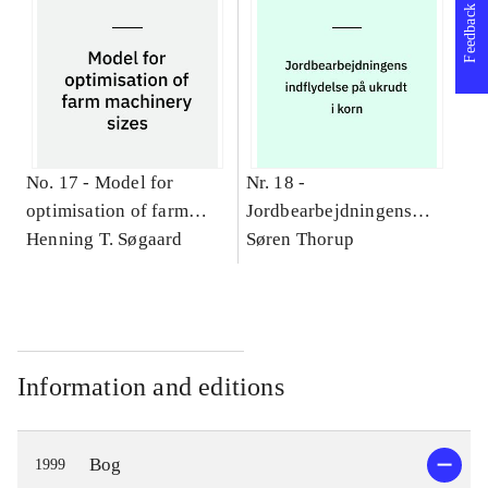
Feedback
No. 17 -
Model for
Nr. 18 -
optimisation of farm
Jordbearbejdningens
machinery sizes
Henning T. Søgaard
indflydelse på ukrudt i
Søren Thorup
korn
Information and editions
Bog
1999