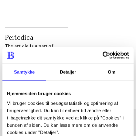
...
...
Periodica
The article is a part of
lorem ipsum dolor sit amet ...
Tidsskrift
Samtykke
Detaljer
Om
The articles in
are frequently about
Hjemmesiden bruger cookies
Vi bruger cookies til besøgsstatistik og optimering af
brugervenlighed. Du kan til enhver tid ændre eller
tilbagetrække dit samtykke ved at klikke på ”Cookies” i
bunden af siden. Du kan læse mere om de anvendte
Articles with same topics
cookies under ”Detaljer”.