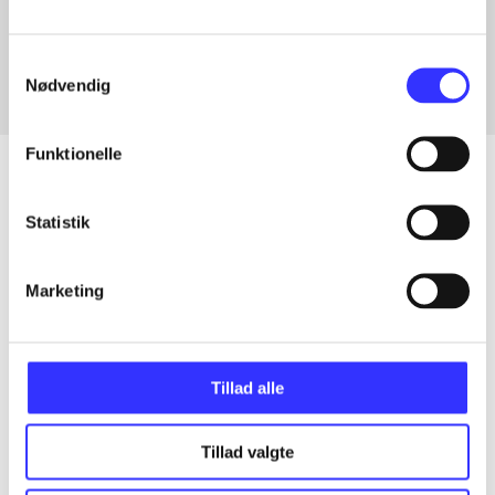
In
Samtykkevalg
Nødvendig
Funktionelle
Statistik
Articles
All registered articles grouped by issue
Marketing
...
Tillad alle
...
Tillad valgte
...