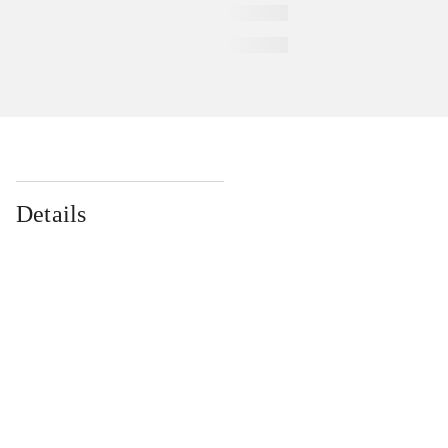
Details
...
...
...
...
...
...
...
...
...
...