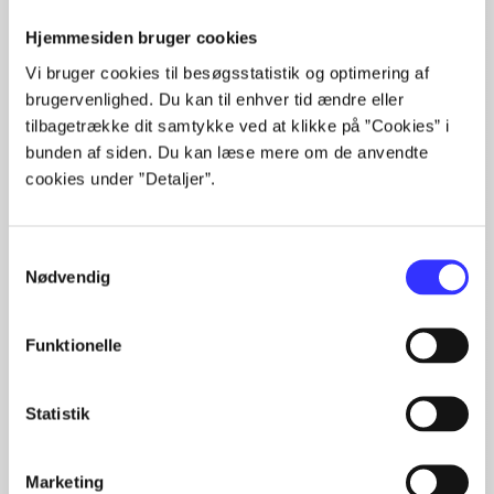
Hjemmesiden bruger cookies
Articles
Vi bruger cookies til besøgsstatistik og optimering af
All registered articles grouped by issue
brugervenlighed. Du kan til enhver tid ændre eller
tilbagetrække dit samtykke ved at klikke på ”Cookies” i
...
bunden af siden. Du kan læse mere om de anvendte
...
cookies under ”Detaljer”.
...
...
...
Samtykkevalg
Nødvendig
Funktionelle
More like this
Statistik
Marketing