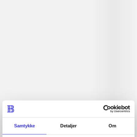
The article is a part of
lorem ipsum dolor sit amet ...
Tidsskrift
The articles in
are frequently about
Articles with same topics
In
Samtykke
Detaljer
Om