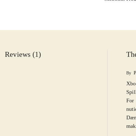
Reviews (1)
The
By
Xbox
Spil
For 
nuti
Dæmo
makk
flot