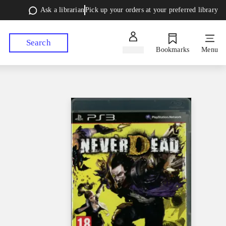
Ask a librarian
Pick up your orders at your preferred library
Search
Sign in
Bookmarks
Menu