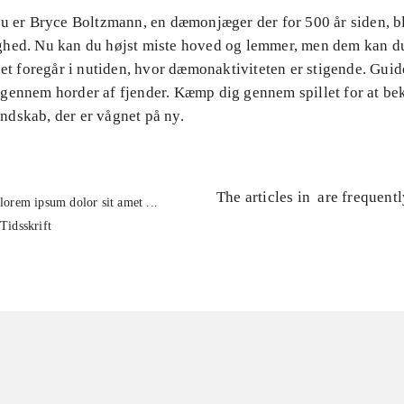
Du er Bryce Boltzmann, en dæmonjæger der for 500 år siden, b
hed. Nu kan du højst miste hoved og lemmer, men dem kan d
let foregår i nutiden, hvor dæmonaktiviteten er stigende. Gui
gennem horder af fjender. Kæmp dig gennem spillet for at b
dskab, der er vågnet på ny.
The articles in
are frequent
lorem ipsum dolor sit amet ...
Tidsskrift