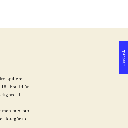
Feedback
re spillere.
 18. Fra 14 år
.
lighed. I
ammen med sin
t foregår i et
mere regel end