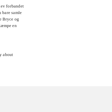
lev forbandet
u bare samle
de Bryce og
ekæmpe en
ly about