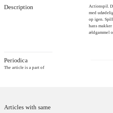
Description
Actionspil. 
med udødelig
op igen. Spil
hans makker 
ældgammel on
Periodica
The article is a part of
Articles with same