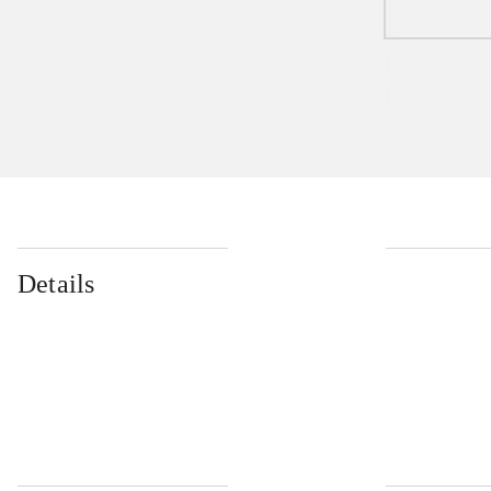
Details
...
...
...
...