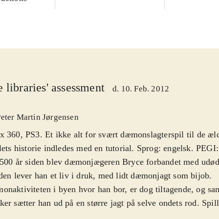
 libraries' assessment
d. 10. Feb. 2012
Peter Martin Jørgensen
 360, PS3. Et ikke alt for svært dæmonslagterspil til de æld
lets historie indledes med en tutorial. Sprog: engelsk. PEGI:
500 år siden blev dæmonjægeren Bryce forbandet med udøde
den lever han et liv i druk, med lidt dæmonjagt som bijob.
naktiviteten i byen hvor han bor, er dog tiltagende, og s
er sætter han ud på en større jagt på selve ondets rod. Spille
 og enormt bylandskab, hvor dæmoner og anden ondskab er 