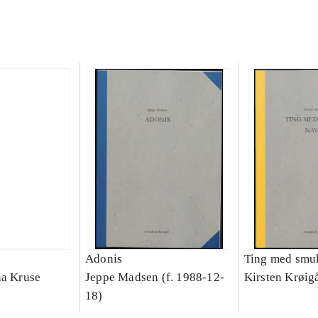
Adonis
Ting med smu
na Kruse
Jeppe Madsen (f. 1988-12-
Kirsten Krøig
18)