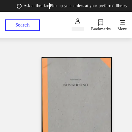
Ask a librarian
Pick up your orders at your preferred library
Search
Sign in
Bookmarks
Menu