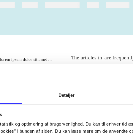
ebøger
ridning
hestesygdomme
vokal
sygdomme
The articles in
are frequent
lorem ipsum dolor sit amet ...
Tidsskrift
Detaljer
s
atistik og optimering af brugervenlighed. Du kan til enhver tid æn
ookies” i bunden af siden. Du kan læse mere om de anvendte co