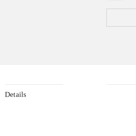
Details
...
...
...
...