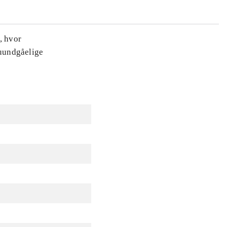
, hvor
 uundgåelige