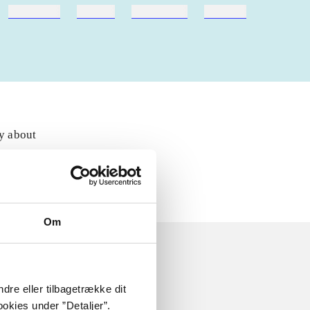
hestesport
træning
skolebøger
hesteavl
ly about
Om
dre eller tilbagetrække dit
okies under ”Detaljer”.