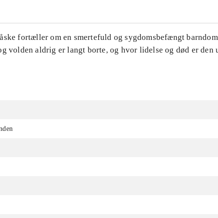
åske fortæller om en smertefuld og sygdomsbefængt barndom
g volden aldrig er langt borte, og hvor lidelse og død er den
nden