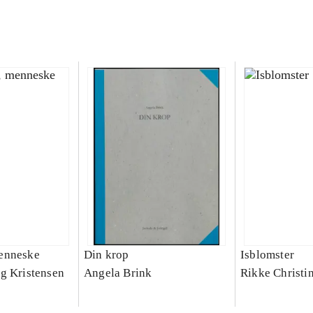
enneske
Din krop
Isblomster
g Kristensen
Angela Brink
Rikke Christi