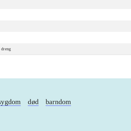
n dreng
sygdom
død
barndom