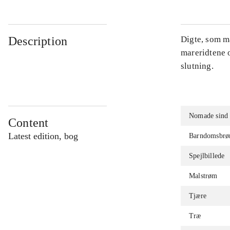
Description
Digte, som m
mareridtene o
slutning.
Nomade sind
Content
Latest edition, bog
Barndomsbrø
Spejlbillede
Malstrøm
Tjære
Træ