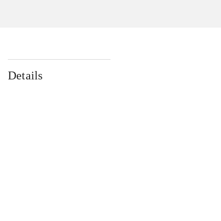
Details
...
...
...
...
...
...
...
...
...
...
...
...