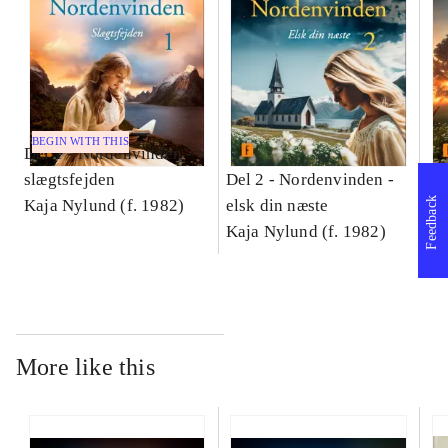
BEGIN WITH THIS
Del 1 -
Nordenvinden -
slægtsfejden
Del 2 -
Nordenvinden -
De
Feedback
Kaja Nylund (f. 1982)
elsk din næste
lu
Kaja Nylund (f. 1982)
Ka
More like this