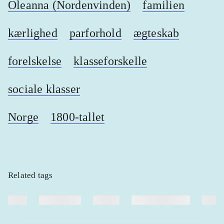
Oleanna (Nordenvinden)
familien
kærlighed
parforhold
ægteskab
forelskelse
klasseforskelle
sociale klasser
Norge
1800-tallet
Related tags
heste
børnebøger
ridning
hestesygdomme
vokal