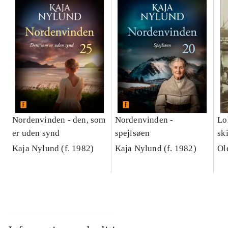
Nordenvinden - den, som
Nordenvinden -
Loh
er uden synd
spejlsøen
sk
Kaja Nylund (f. 1982)
Kaja Nylund (f. 1982)
Ol