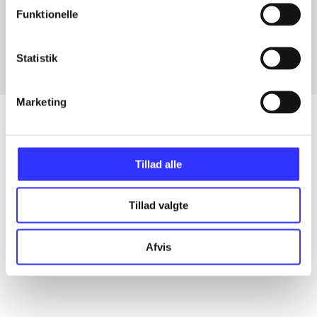
Articles with same topics
Funktionelle
In
Statistik
Marketing
Articles
Tillad alle
All registered articles grouped by issue
Tillad valgte
...
Afvis
...
...