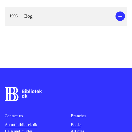
Bog
1996
Contact us
Branches
About bibliotek.dk
Books
Help and guides
Articles