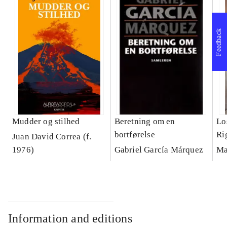
Feedback
Mudder og stilhed
Beretning om en
Lo
bortførelse
Ri
Juan David Correa (f.
1976)
Gabriel García Márquez
Ma
Information and editions