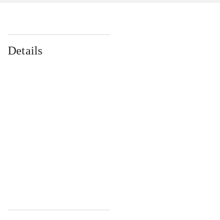
Details
...
...
...
...
...
...
...
...
...
...
...
...