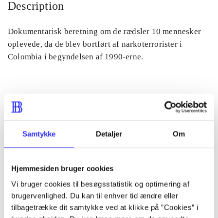
Description
Dokumentarisk beretning om de rædsler 10 mennesker
oplevede, da de blev bortført af narkoterrorister i
Colombia i begyndelsen af 1990-erne.
Periodica
The article is a part of
Samtykke
Detaljer
Om
lorem ipsum dolor sit amet ...
Tidsskrift
Hjemmesiden bruger cookies
The articles in
are frequently about
Vi bruger cookies til besøgsstatistik og optimering af
brugervenlighed. Du kan til enhver tid ændre eller
tilbagetrække dit samtykke ved at klikke på ”Cookies” i