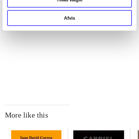
...
Afvis
...
...
...
More like this