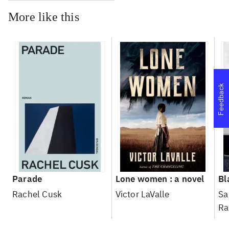
More like this
Feedback
Parade
Lone women : a novel
Bl
Rachel Cusk
Victor LaValle
Sa
Ra