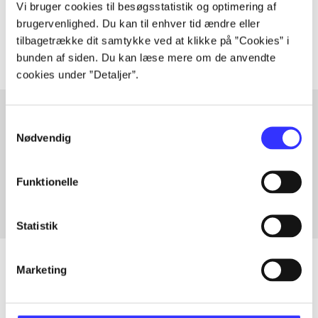
Tidsskrift
Vi bruger cookies til besøgsstatistik og optimering af
The articles in
are frequently about
brugervenlighed. Du kan til enhver tid ændre eller
tilbagetrække dit samtykke ved at klikke på ”Cookies” i
bunden af siden. Du kan læse mere om de anvendte
cookies under ”Detaljer”.
Samtykkevalg
Nødvendig
Articles with same topics
In
Funktionelle
Statistik
Marketing
Articles