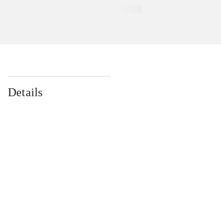
Details
...
...
...
...
...
...
...
...
...
...
...
...