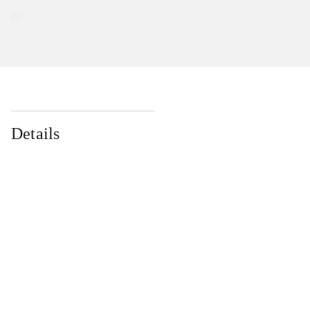
Details
...
...
...
...
...
...
...
...
...
...
...
...