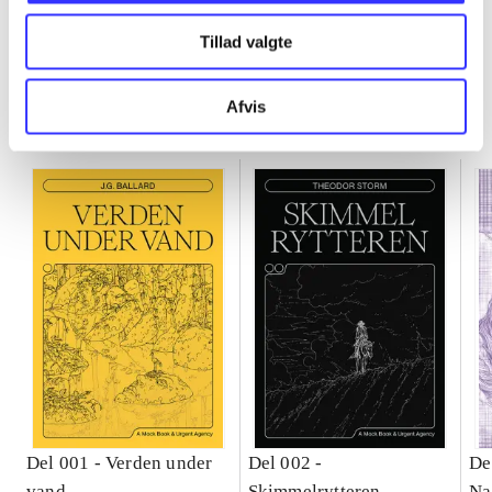
Tillad valgte
Gaia-serien
Afvis
Go to series
Del 001 -
Verden under
Del 002 -
De
vand
Skimmelrytteren
Na