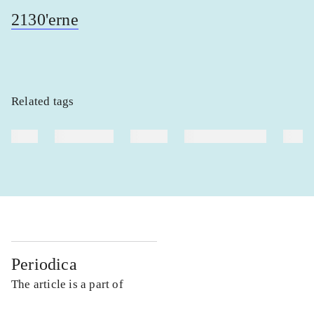
2130'erne
Related tags
heste
børnebøger
ridning
hestesygdomme
vokal
Periodica
The article is a part of