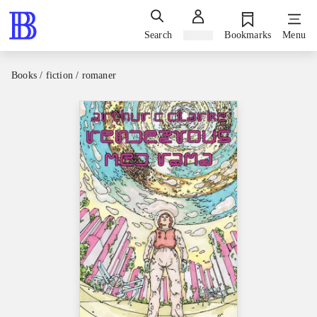
Search
Sign in
Bookmarks
Menu
Books / fiction / romaner