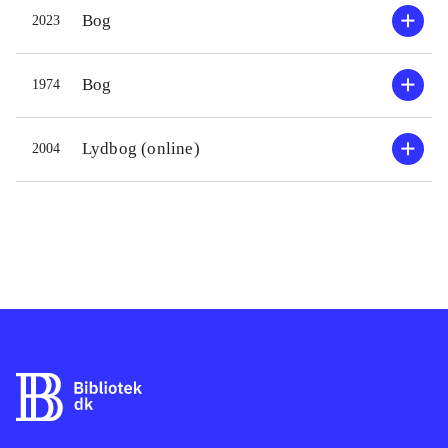
Bog
2023
Emnet er klassisk i science fiction:
Det første møde med en
extraterrestrisk race. Over dette tema
Bog
1974
har Clarke nu skrevet en formidabel
god og spændende roman. Det hele
Lydbog (online)
2004
er med. Fra de tekniske forberedelser,
frygten, forsigtigheden, de uventede
farlige situationer, nysgerrigheden -
og alle de ubesvarede spørgsmål, da
man atter må forlade Rama. Kun få
sf-forfattere har evnen til både at
have storslåede visioner og samtidig
atkunne nedfælde dem på papiret,
uden at noget går tabt. Clarke er i
sine heldige øjeblikke en af de
bedste
.