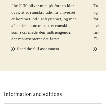
I år 2130 bliver man på Jorden klar
Træd i
over, at et rumskib ude fra universet
og fre
er kommet ind i solsystemet, og man
for at 
afsender i største hast et rumskib,
hvis ma
som skal møde den indtrængende,
læser, 
der repræsenterer det første
Clarke 
vidnesbyrd om en civilisation uden
Read the full assessment
Rea
for vor egen verden. Man har kun tre
uger til dette møde, for efter fart og
kurs at dømme vil det fremmede skib
atter hurtigt forsvinde ud i
verdensrummet. Det er disse tre uger
om bord på den gigantiske, mere end
50 km lange kunstigt skabte - og i
Information and editions
begyndelsen tilsyneladende uddøde -
cylindriske Rama, bogen handler om.