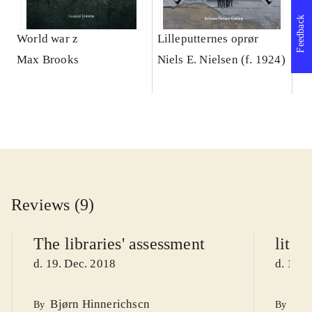
Feedback
World war z
Lilleputternes oprør
Ud
Max Brooks
Niels E. Nielsen (f. 1924)
Ar
Reviews (9)
The libraries' assessment
litte
d. 19. Dec. 2018
d. 18. 
Bjørn Hinnerichscn
Run
By
By