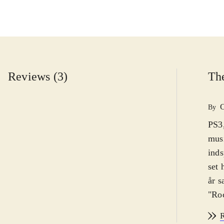
Reviews (3)
The
By
PS3,
musi
inds
set 
år s
"Roc
fors
R
uænd