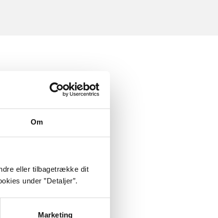
Om
dre eller tilbagetrække dit
okies under ”Detaljer”.
Marketing