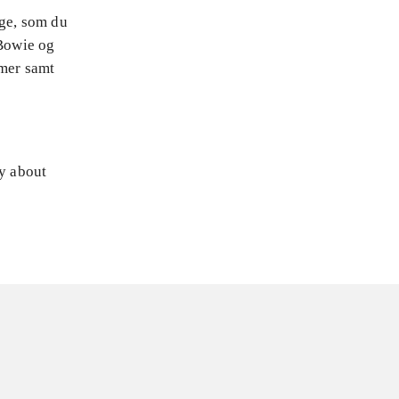
nge, som du
Bowie og
mmer samt
ly about