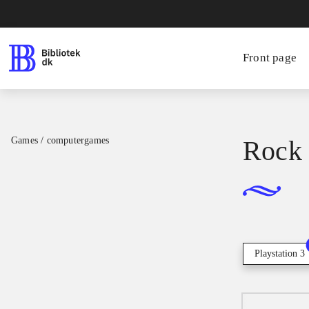
Front page
Games / computergames
Rock 
Playstation 3