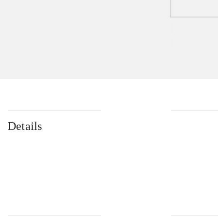
Details
...
...
...
...