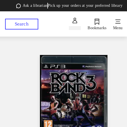
Ask a librarian
Pick up your orders at your preferred library
Search
Sign in
Bookmarks
Menu