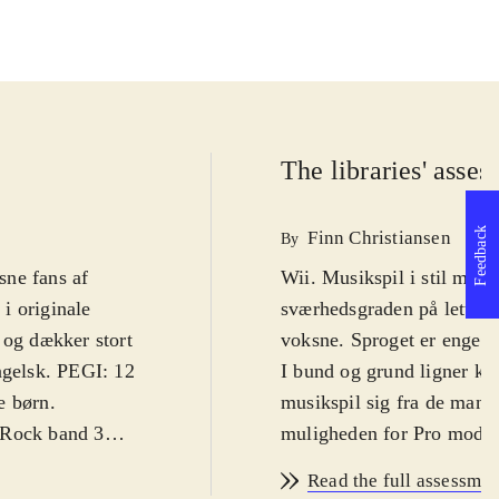
The libraries' asse
Feedback
Finn Christiansen
By
sne fans af
Wii. Musikspil i stil med 
i originale
sværhedsgraden på lettest
 og dækker stort
voksne. Sproget er engels
ngelsk. PEGI: 12
I bund og grund ligner kon
e børn
.
musikspil sig fra de mang
 Rock band 3
muligheden for Pro mode.
rt har været
sværhedsgraden) højnet be
Read the full assessmen
e, men der er
end de sædvanlige plastic-d