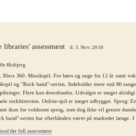
 libraries' assessment
d. 3. Nov. 2010
Ole Bisbjerg
 Xbox 360. Musikspil. For børn og unge fra 12 år samt vok
kspil og "Rock band"-serien. Indeholder mere end 80 sange 
pilninger. Flere kan downloades. Udvalget er meget alsidigt
hele rockhistorien. Online-spil er meget udbygget. Sprog: E
amt ikon for voldsomt sprog, som dog ikke vil genere dansk
k band"-serien har efterhånden været på markedet længe. I
øger producenten at modernisere hele pakken, som ellers sto
ead the full assessment
ret igennem årene. Det centrale gameplay er dog det samm