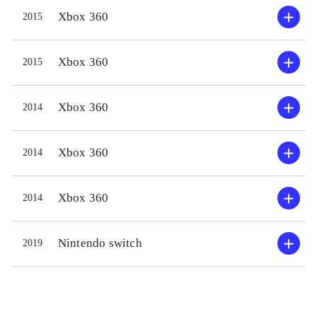
skydegalskab. Spillet har ikke meget
Xbox 360
2015
at byde på rent historiemæssigt, men
vil give gode spiltimer til dem der
Xbox 360
2015
låner det
.
Xbox 360
2014
Xbox 360
2014
Xbox 360
2014
Nintendo switch
2019