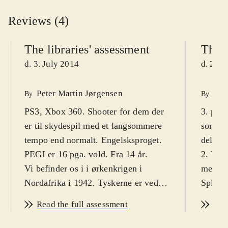
Reviews (4)
The libraries' assessment
The l
d. 3. July 2014
d. 20. 
Peter Martin Jørgensen
Mar
By
By
PS3, Xbox 360. Shooter for dem der
3. pers
er til skydespil med et langsommere
som sn
tempo end normalt. Engelsksproget.
deltage
PEGI er 16 pga. vold. Fra 14 år
.
2. Ver
Vi befinder os i i ørkenkrigen i
meget 
Nordafrika i 1942. Tyskerne er ved at
Spillet
konstruere et supervåben, og som den
playst
Read the full assessment
Rea
fåmælte snigskytte Karl Fairbune
2014. 
bliver man sat ind for at standse
snigsk