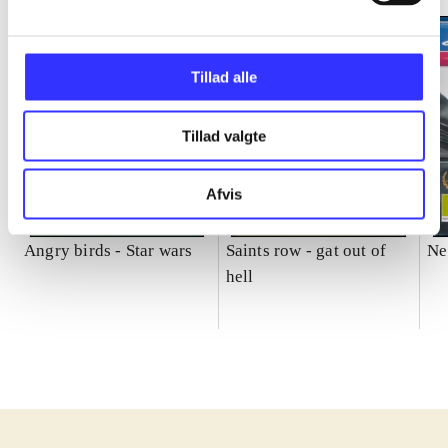
Tillad alle
Tillad valgte
Afvis
Angry birds - Star wars
Saints row - gat out of
Ne
hell