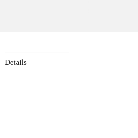
Details
...
...
...
...
...
...
...
...
...
...
...
...