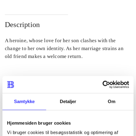
Description
A heroine, whose love for her son clashes with the
change to her own identity. As her marriage strains an
old friend makes a welcome return.
Periodica
The article is a part of
Samtykke
Detaljer
Om
lorem ipsum dolor sit amet ...
Hjemmesiden bruger cookies
Tidsskrift
Vi bruger cookies til besøgsstatistik og optimering af
The articles in
are frequently about