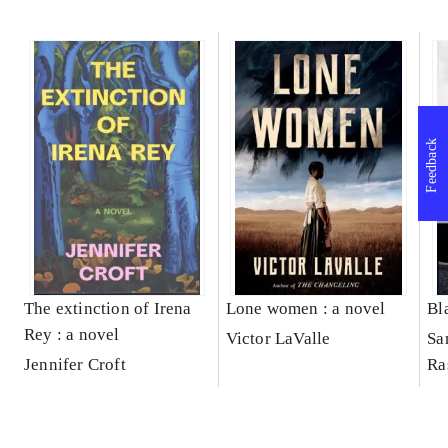
Feedback
The extinction of Irena
Lone women : a novel
Bl
Rey : a novel
Victor LaValle
Sa
Jennifer Croft
Ra