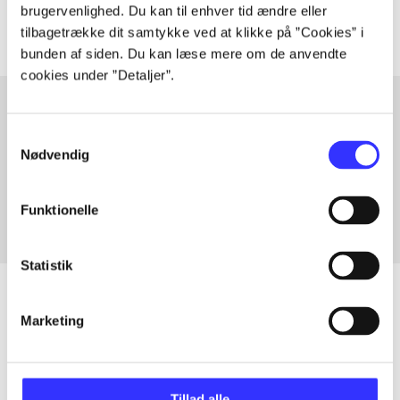
brugervenlighed. Du kan til enhver tid ændre eller
tilbagetrække dit samtykke ved at klikke på ”Cookies” i
bunden af siden. Du kan læse mere om de anvendte
cookies under ”Detaljer”.
Samtykkevalg
Articles with same topics
Nødvendig
In
Funktionelle
Statistik
Marketing
Articles
All registered articles grouped by issue
Tillad alle