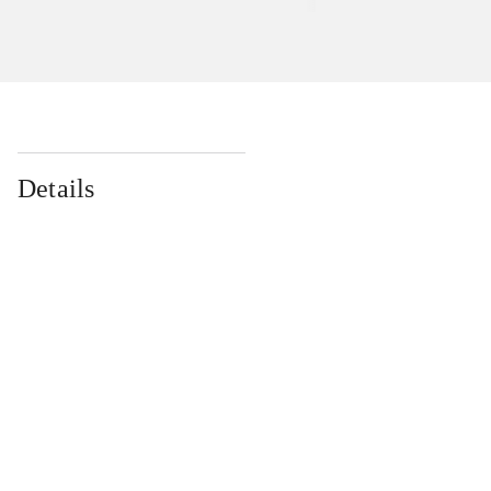
Details
...
...
...
...
...
...
...
...
...
...
...
...