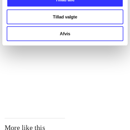
...
Tillad valgte
...
Afvis
...
...
...
More like this