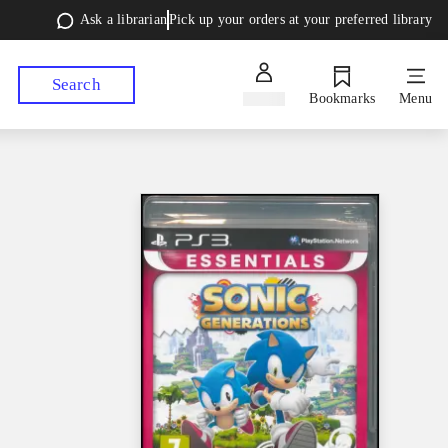
Ask a librarian
Pick up your orders at your preferred library
Search
Sign in
Bookmarks
Menu