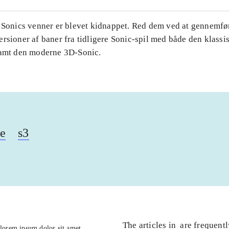
. Sonics venner er blevet kidnappet. Red dem ved at gennemfø
rsioner af baner fra tidligere Sonic-spil med både den klassi
samt den moderne 3D-Sonic.
se
s3
The articles in
are frequent
lorem ipsum dolor sit amet ...