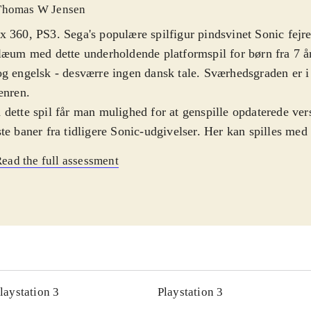
Thomas W Jensen
 360, PS3. Sega's populære spilfigur pindsvinet Sonic fejre
læum med dette underholdende platformspil for børn fra 7 å
g engelsk - desværre ingen dansk tale. Sværhedsgraden er i
enren
.
dette spil får man mulighed for at genspille opdaterede ver
te baner fra tidligere Sonic-udgivelser. Her kan spilles med
siske udgave af Sonic-figuren i 2D, samt den moderne udga
ead the full assessment
følgelig er i 3D. En historie om Sonic's venner, der kidnappe
rise party, binder banerne sammen. En tidsforskydning ang
laringen på de to versioner af hovedpersonen. Banerne er fl
cerede. Der er mange smut- og omveje, så man oplever fors
indringer, selv ved flere gennemspilninger. Gennemførsel af 
ng af diverse småspil - Challenges - og Boss-battles. De po
rvejs kan bruges til at opgradere Sonics bevægelsesmulighe
laystation 3
Playstation 3
ra liv. Desværre er kameravinklerne indimellem blinde. Det 