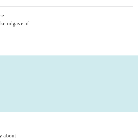
re
ske udgave af
ly about