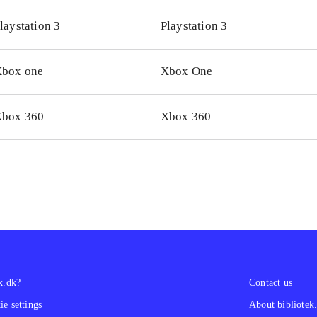
i, at man mister liv, når orienteringen er væk. Generelt er spi
laystation 3
Playstation 3
er man at spille med den moderne Sonic er sværhedsgraden
Spillet giver kun mulighed for singleplayer, hvilket ærgrer l
box one
Xbox One
kel på versionerne til de to konsoltyper
.
let kan sammenlignes med nogle af de nyere Super Mario-pl
c generations er et charmerende platformsspil. Spillet er ret
box 360
Xbox 360
lespillere, men som uforpligtende underholdning i et par tim
ekt
.
k.dk?
Contact us
e settings
About bibliotek