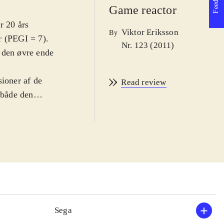
Game reactor
r 20 års
Viktor Eriksson
By
r (PEGI = 7).
Nr. 123 (2011)
 den øvre ende
sioner af de
Read review
 både den
ve - der
s til pindsvinets
ives som
otte og
kellige
baner fører til
int man samler
der eller købe
Sega
resulterer af og