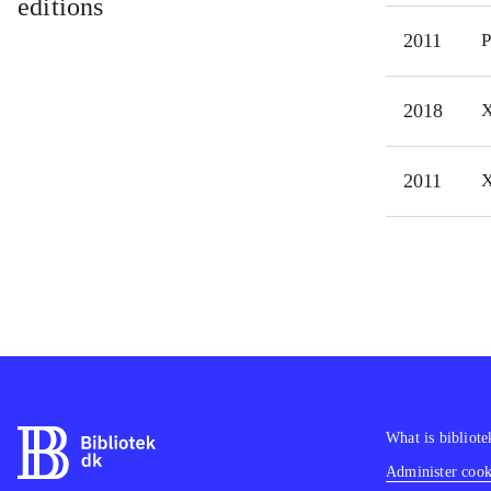
editions
til 
2011
P
Vælg
2D. 
2018
X
fors
Spil
Soni
2011
X
sing
perf
What is bibliote
Administer cooki