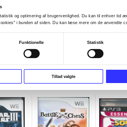
s
atistik og optimering af brugervenlighed. Du kan til enhver tid æn
ookies” i bunden af siden. Du kan læse mere om de anvendte co
Funktionelle
Statistik
Tillad valgte