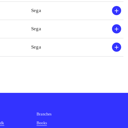
ltempoet ret højt.
Sega
 højere end i
idt. Der er ingen
Sega
atformspil
.
 kort og kun for
Sega
er fungerer det
Branches
.dk
Books