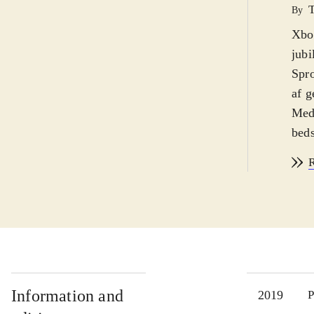
By
Xbox
jubi
Spro
af g
Med 
beds
klas
R
selv
surp
fork
avan
forh
åbni
unde
Information and
2019
P
ekst