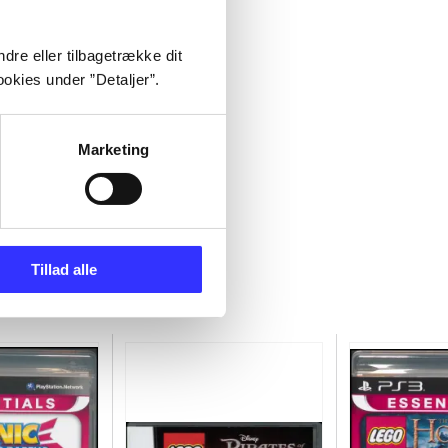
dre eller tilbagetrække dit
okies under ”Detaljer”.
Marketing
Tillad alle