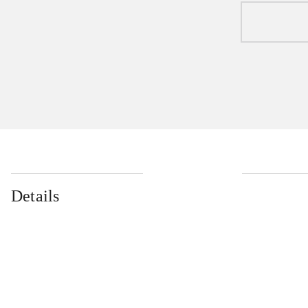
Details
...
...
...
...