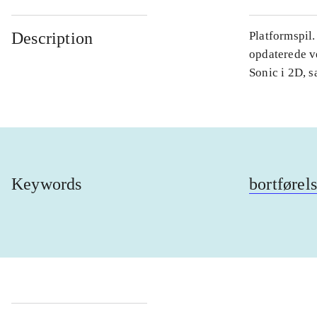
Description
Platformspil
opdaterede ve
Sonic i 2D, 
Keywords
bortførel