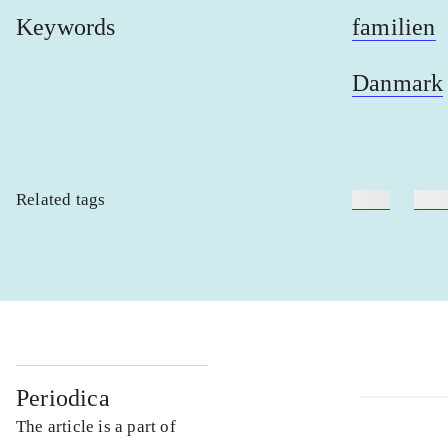
Keywords
familien
Danmark
Related tags
heste
børn
Periodica
The article is a part of