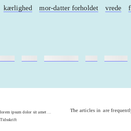
kærlighed
mor-datter forholdet
vrede
ebøger
ridning
hestesygdomme
vokal
sygdomme
The articles in
are frequent
lorem ipsum dolor sit amet ...
Tidsskrift