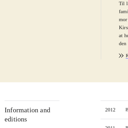
Til 
fami
mor 
Kirs
at h
den 
forv
R
på h
fort
soci
skre
evne
en m
genr
Information and
2012
tilf
editions
Prob
2011