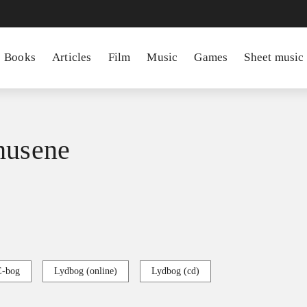
Books
Articles
Film
Music
Games
Sheet music
husene
E-bog
Lydbog (online)
Lydbog (cd)