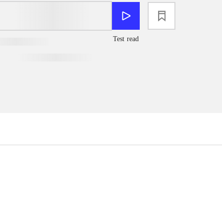
loading
Test read
...
...
...
...
...
...