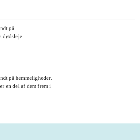
undt på
s dødsleje
undt på hemmeligheder,
r en del af dem frem i