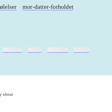
følelser
mor-datter-forholdet
hestesport
træning
skolebøger
hesteavl
ly about