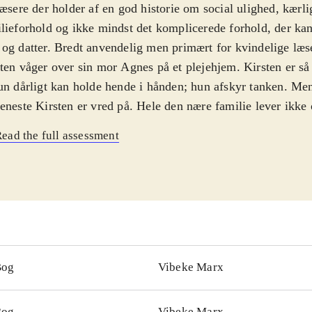
læsere der holder af en god historie om social ulighed, kærl
lieforhold og ikke mindst det komplicerede forhold, der k
og datter. Bredt anvendelig men primært for kvindelige læs
ten våger over sin mor Agnes på et plejehjem. Kirsten er så
un dårligt kan holde hende i hånden; hun afskyr tanken. Me
eneste Kirsten er vred på. Hele den nære familie lever ikke 
entningerne, men pludselig møder Kirsten en mand, som ve
ead the full assessment
endes liv, men tør hun gribe chancen for at ændre det? Sid
ælles historien om uforløst kærlighed mellem mor og datter,
al ulighed og om familielivets mange facetter på godt og on
vet en meget fin historie med sans for personskildringer og
 til at beskrive livets mange udfordringer og efterfølgende
eget overbevisende måde. Hun har siden 1982 skrevet bøger
er. Senest har hun udgivet Vådeskud, 2010. Med Sortehuse
Bog
Vibeke Marx
øjet endnu en titel om svær kærlighed i sit vanlige sprog og s
lematikken omkring de misforståede forhold, had og forsoni
Bog
Vibeke Marx