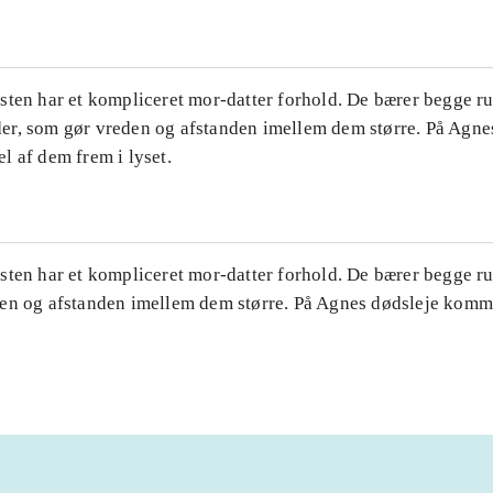
sten har et kompliceret mor-datter forhold. De bærer begge r
r, som gør vreden og afstanden imellem dem større. På Agne
l af dem frem i lyset.
sten har et kompliceret mor-datter forhold. De bærer begge r
en og afstanden imellem dem større. På Agnes dødsleje komme