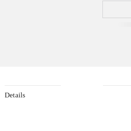
Details
...
...
...
...