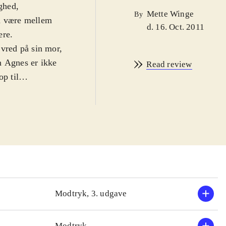
ighed,
Mette Winge
By
an være mellem
d. 16. Oct. 2011
ere
.
 vred på sin mor,
n Agnes er ikke
Read review
op til
nder op og ned
eløbende
 om knoklelivet i
dt. Marx har
 har en sublim
 konsekvenser på
 i forskellige
ne har hun
Modtryk, 3. udgave
til
.
nger i familien
Modtryk