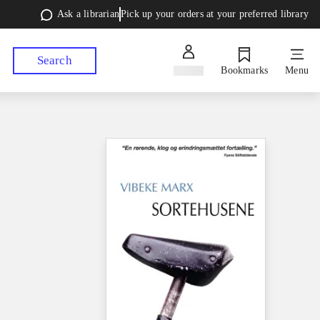
Ask a librarian
Pick up your orders at your preferred library
Search
Sign in
Bookmarks
Menu