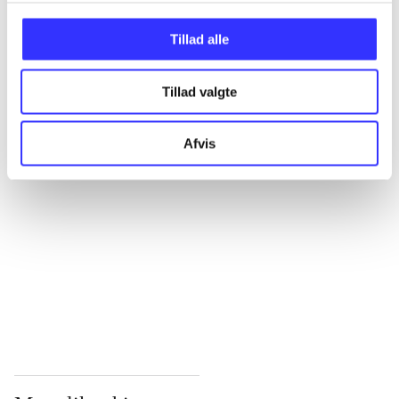
...
Tillad alle
Tillad valgte
...
Afvis
...
...
...