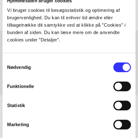
Hjemmesiden bruger cookies
The articles in
are frequently about
Vi bruger cookies til besøgsstatistik og optimering af
brugervenlighed. Du kan til enhver tid ændre eller
tilbagetrække dit samtykke ved at klikke på ”Cookies” i
bunden af siden. Du kan læse mere om de anvendte
cookies under ”Detaljer”.
Articles with same topics
Samtykkevalg
In
Nødvendig
Funktionelle
Statistik
Articles
Marketing
All registered articles grouped by issue