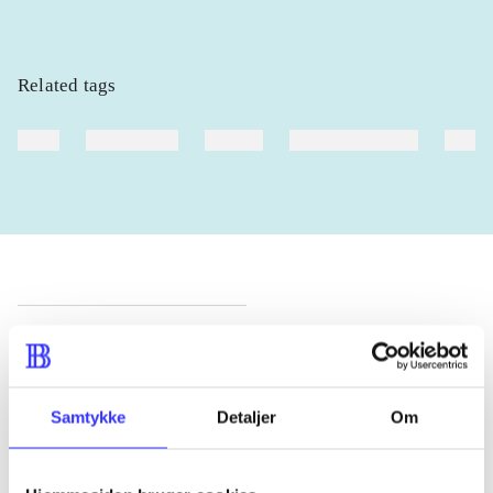
Related tags
heste
børnebøger
ridning
hestesygdomme
vokal
Periodica
The article is a part of
Samtykke
Detaljer
Om
lorem ipsum dolor sit amet ...
Tidsskrift