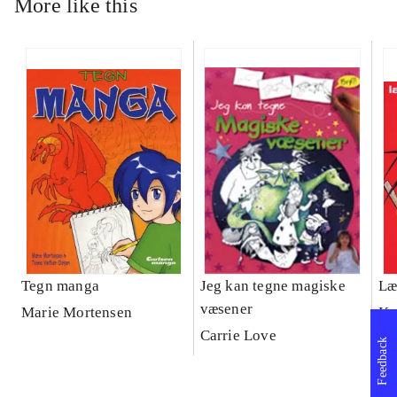
More like this
Tegn manga
Jeg kan tegne magiske
Læ
væsener
Marie Mortensen
Ka
Carrie Love
Feedback