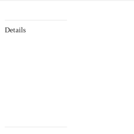
Details
...
...
...
...
...
...
...
...
...
...
...
...