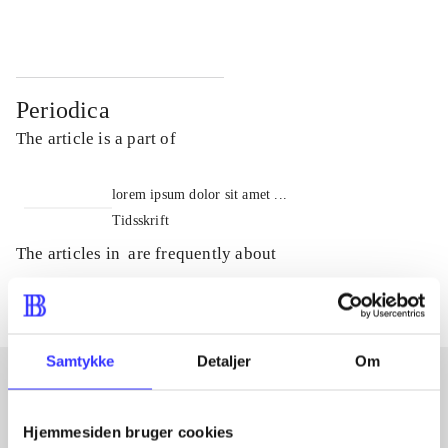
Periodica
The article is a part of
lorem ipsum dolor sit amet ...
Tidsskrift
The articles in
are frequently about
Samtykke
Detaljer
Om
Articles with same topics
Hjemmesiden bruger cookies