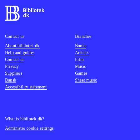
"Street fighter"-serien minder på
mange måder om "Tekken"-spillene,
og er et kvalificeret alternativ
.
Uanset om man ønsker at genopleve
denne legendariske PS2 klassiker i
Contact us
Branches
visuel forbedret udgave eller om man
About bibliotek.dk
Books
Help and guides
Articles
er helt grøn, er spiloplevelsen i top,
Contact us
Film
og der er flere timers underholdning i
Privacy
Music
kamp med sine venner eller one-
Suppliers
Games
player
.
Dansk
Sheet music
Accessibility statement
What is bibliotek.dk?
Administer cookie settings