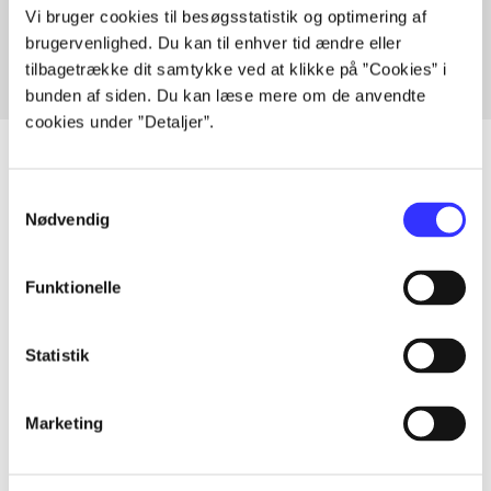
In
Vi bruger cookies til besøgsstatistik og optimering af
brugervenlighed. Du kan til enhver tid ændre eller
tilbagetrække dit samtykke ved at klikke på ”Cookies” i
bunden af siden. Du kan læse mere om de anvendte
cookies under ”Detaljer”.
Samtykkevalg
Nødvendig
Articles
All registered articles grouped by issue
Funktionelle
...
Statistik
...
Marketing
...