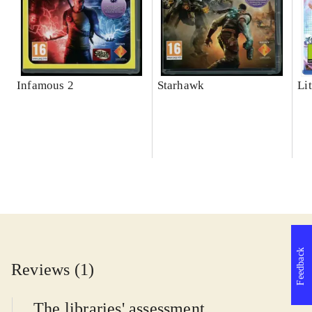
Infamous 2
Starhawk
Lit
Feedback
Reviews (1)
The libraries' assessment