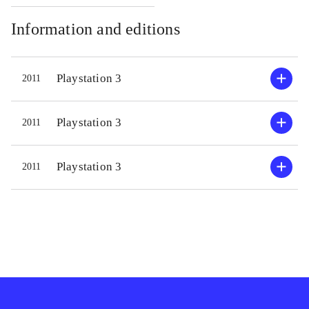
betydelig forbedret i forhold til
originalen, og indehavere af et 3D
Information and editions
TV kan nu gøre kål på modstandere i
tre dimensioner. Godt spil belønnes
Playstation 3
2011
med trofæer fra Playstation Network.
Den største nyskabelse er, at man
midt i en kamp kan skifte fighter og
Playstation 3
2011
således veksle imellem forskellige
kampstile. Udover den forbedrede
Playstation 3
2011
genudgivelse indeholder blu-ray
disc'en, den animerede spillefilm
Blood vengeance, der handler om
spillets kvindelige helt Ling Xiaoyu.
Et actionfyldt eventyr, der giver
indblik i bag historien "King of the
Iron Fist"-sagaen
.