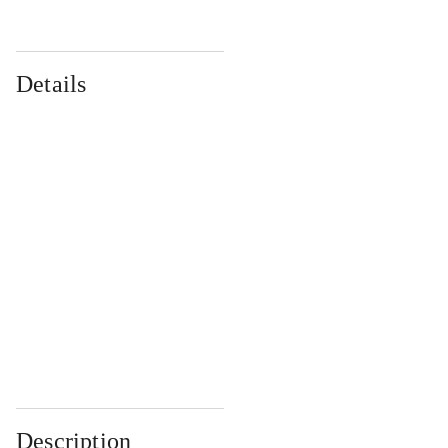
Details
...
...
...
...
...
...
...
...
...
...
...
...
Description