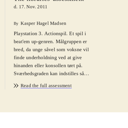
d. 17. Nov. 2011
Kasper Hagel Madsen
By
Playstation 3. Actionspil. Et spil i
beat'em up-genren. Målgruppen er
bred, da unge såvel som voksne vil
finde underholdning ved at give
hinanden eller konsollen tørt på.
Sværhedsgraden kan indstilles så
nybegyndere kan også være med.
Read the full assessment
Ikon for vold. PEGI: 16
.
Denne udgivelse indeholder PS2
klassikeren Tekken tag tournament i
en PS3 remasteret udgave. Takket
være HD-bearbejdning er grafikken