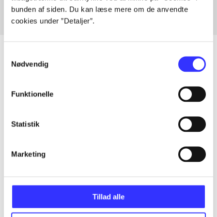
bunden af siden. Du kan læse mere om de anvendte
cookies under ”Detaljer”.
Samtykkevalg
Nødvendig
Articles
Funktionelle
All registered articles grouped by issue
...
Statistik
Marketing
...
...
Tillad alle