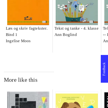
Læs og skriv fagtekster.
Tekst og tanke - 4. klasse
Te
Bind 1
Ann Boglind
--
Ingelise Moos
An
Feedback
More like this