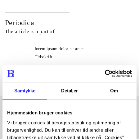
Periodica
The article is a part of
lorem ipsum dolor sit amet ...
Tidsskrift
The articles in
are frequently about
Samtykke
Detaljer
Om
Hjemmesiden bruger cookies
Articles with same topics
Vi bruger cookies til besøgsstatistik og optimering af
In
brugervenlighed. Du kan til enhver tid ændre eller
tilbagetrække dit samtykke ved at klikke på ”Cookies” i