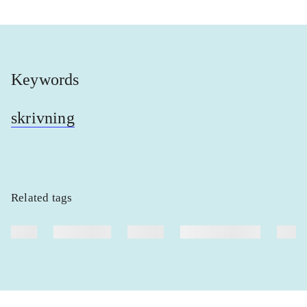
Keywords
skrivning
Related tags
heste
børnebøger
ridning
hestesygdomme
vokal