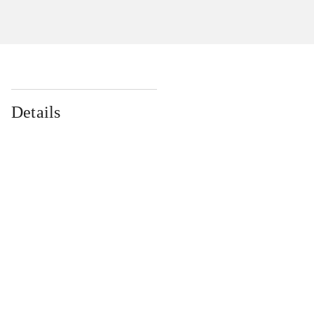
Details
...
...
...
...
...
...
...
...
...
...
...
...