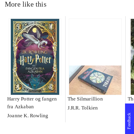
More like this
Harry Potter og fangen
The Silmarillion
Th
fra Azkaban
an
J.R.R. Tolkien
Joanne K. Rowling
J.
Feedback