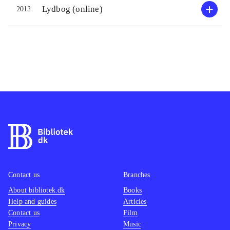
Lydbog (online)
2012
Contact us
Branches
About bibliotek.dk
Books
Help and guides
Articles
Contact us
Film
Privacy
Music