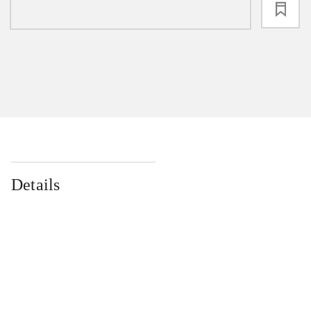
loading
Details
...
...
...
...
...
...
...
...