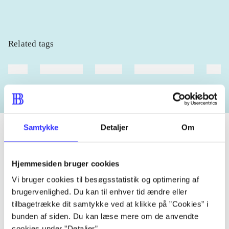
Related tags
heste
børnebøger
ridning
hestesygdomme
vokal
Samtykke
Detaljer
Om
Periodica
Hjemmesiden bruger cookies
The article is a part of
Vi bruger cookies til besøgsstatistik og optimering af
brugervenlighed. Du kan til enhver tid ændre eller
tilbagetrække dit samtykke ved at klikke på ”Cookies” i
lorem ipsum dolor sit amet ...
bunden af siden. Du kan læse mere om de anvendte
Tidsskrift
cookies under ”Detaljer”.