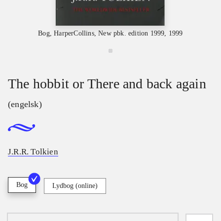
Bog, HarperCollins, New pbk. edition 1999, 1999
The hobbit or There and back again
(engelsk)
J.R.R. Tolkien
Bog
Lydbog (online)