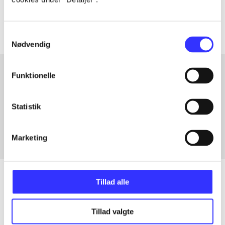
The articles in
are frequently about
Samtykkevalg
Nødvendig
Funktionelle
Articles with same topics
Statistik
In
Marketing
Tillad alle
Articles
Tillad valgte
All registered articles grouped by issue