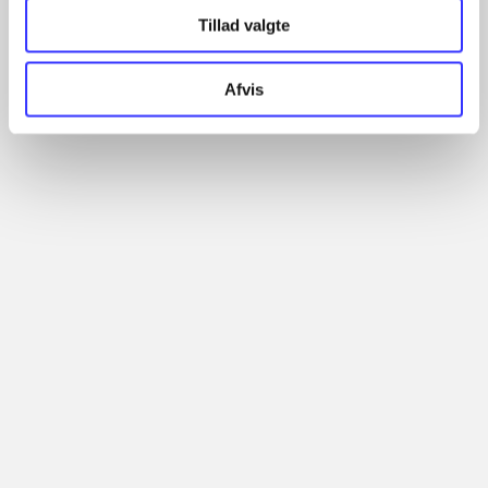
Tillad valgte
Afvis
Del 2 -
The land of lost
things
John Connolly
More like this