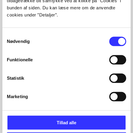
tilbagetrække dit samtykke ved at klikke på ”Cookies” i
bunden af siden. Du kan læse mere om de anvendte
cookies under ”Detaljer”.
Articles
All registered articles grouped by issue
Samtykkevalg
Nødvendig
...
...
...
Funktionelle
...
...
Statistik
Marketing
The book of lost things
Go to series
Tillad alle