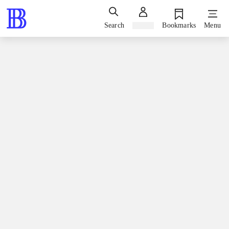
Search
Sign in
Bookmarks
Menu
Books / fiction / romaner