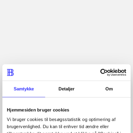
The article is a part of
lorem ipsum dolor sit amet ...
Tidsskrift
The articles in
are frequently about
Articles with same topics
Samtykke
Detaljer
Om
In
Hjemmesiden bruger cookies
Vi bruger cookies til besøgsstatistik og optimering af
brugervenlighed. Du kan til enhver tid ændre eller